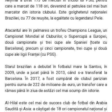
Neymar a bifat 173 de meciuri în tricoul lui PSG, pentru
care a marcat de 118 ori, devenind al patrulea cel mai bun
marcator din istoria clubului. Este golgheterul naționalei
Braziliei, cu 77 de reușite, la egalitate cu legendarul Pele.
Atacantul are în palmares un trofeu Champions League, un
Campionat Mondial al Cluburilor, o Supercupă a Europei,
două campionate și trei cupe ale Spaniei (toate cu
Barcelona), precum și cinci campionate, trei cupe și două
cupe ale ligii Franței (cu PSG).
Starul brazilian a debutat în fotbalul mare la Santos, în
2009, unde a jucat până în 2013, când s-a transferat la
Barcelona. În 2017, a fost cumpărat de clubul parizian
pentru suma de 222 de milioane de euro, un transfer care a
rămas până în ziua de astăzi cel mai scump din istorie.
Al-Hilal este cel mai de succes club de fotbal din Arabia
Saudită și Asia: a câștigat de 18 ori campionatul național și