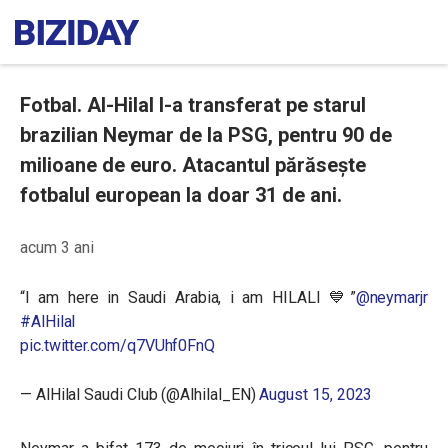
Fotbal. Al-Hilal l-a transferat pe starul
brazilian Neymar de la PSG, pentru 90 de
milioane de euro. Atacantul părăsește
fotbalul european la doar 31 de ani.
acum 3 ani
“I am here in Saudi Arabia, i am HILALI 💙”
@neymarjr
#AlHilal
pic.twitter.com/q7VUhf0FnQ
— AlHilal Saudi Club (@Alhilal_EN)
August 15, 2023