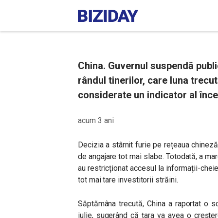
China. Guvernul suspendă publi
rândul tinerilor, care luna trecut
considerate un indicator al încet
acum 3 ani
Decizia a stârnit furie pe rețeaua chinez
de angajare tot mai slabe. Totodată, a mar
au restricționat accesul la informații-che
tot mai tare investitorii străini.
Săptămâna trecută, China a raportat o sc
iulie, sugerând că țara va avea o crește