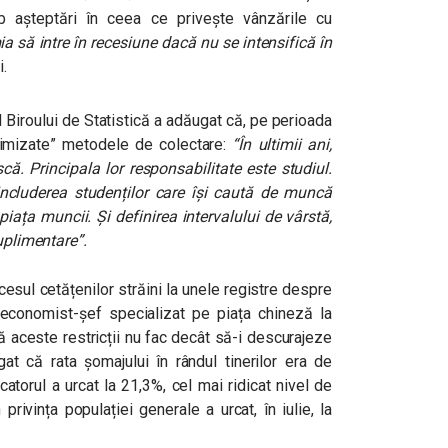
b așteptări în ceea ce privește vânzările cu
a să intre în recesiune dacă nu se intensifică în
i.
l Biroului de Statistică a adăugat că, pe perioada
ptimizate” metodele de colectare:
“În ultimii ani,
ă. Principala lor responsabilitate este studiul.
 includerea studenților care își caută de muncă
piața muncii. Și definirea intervalului de vârstă,
uplimentare”.
accesul cetățenilor străini la unele registre despre
 economist-șef specializat pe piața chineză la
 aceste restricții nu fac decât să-i descurajeze
gat că rata șomajului în rândul tinerilor era de
icatorul a urcat la 21,3%, cel mai ridicat nivel de
 privința populației generale a urcat, în iulie, la