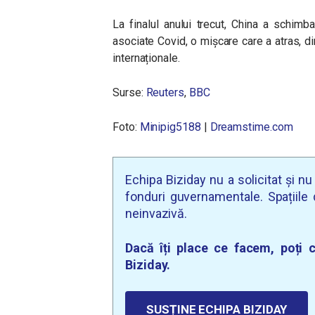
La finalul anului trecut, China a schim
asociate Covid, o mișcare care a atras, din
internaționale.
Surse:
Reuters
,
BBC
Foto:
Minipig5188
|
Dreamstime.com
Echipa Biziday nu a solicitat și n
fonduri guvernamentale. Spațiile d
neinvazivă.
Dacă îți place ce facem, poți c
Biziday.
SUSȚINE ECHIPA BIZIDAY