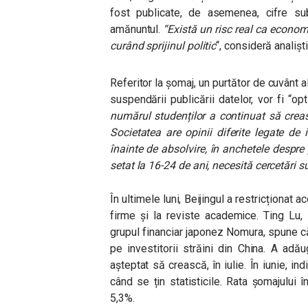
fost publicate, de asemenea, cifre su
amănuntul.
“Există un risc real ca economi
curând sprijinul politic
“
, consideră analiști
Referitor la șomaj, un purtător de cuvânt a
suspendării publicării datelor, vor fi “o
numărul studenților a continuat să creasc
Societatea are opinii diferite legate de
înainte de absolvire, în anchetele despre 
setat la 16-24 de ani, necesită cercetări s
În ultimele luni, Beijingul a restricționat 
firme și la reviste academice. Ting Lu,
grupul financiar japonez Nomura, spune că
pe investitorii străini din China. A adău
așteptat să crească, în iulie. În iunie, ind
când se țin statisticile. Rata șomajului în
5,3%.