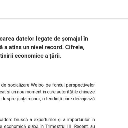
carea datelor legate de șomajul în
ă a atins un nivel record. Cifrele,
inirii economice a țării.
ă de socializare
Weibo
, pe fondul perspectivelor
cat și un nou moment în care autoritățile chineze
ie despre piața muncii, o tendință care deranjează
ădere bruscă a exporturilor și a importurilor în
re economică slabă în Trimestrul III. Recent, au