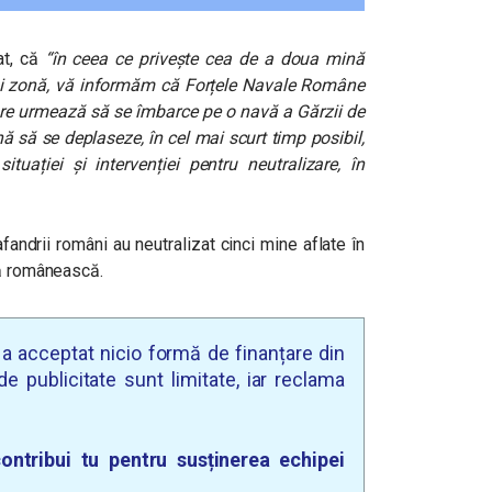
at, că
“în ceea ce privește cea de a doua mină
și zonă, vă informăm că Forțele Navale Române
are urmează să se îmbarce pe o navă a Gărzii de
să se deplaseze, în cel mai scurt timp posibil,
ituației și intervenției pentru neutralizare, în
fandrii români au neutralizat cinci mine aflate în
lă românească.
u a acceptat nicio formă de finanțare din
e publicitate sunt limitate, iar reclama
ontribui tu pentru susținerea echipei