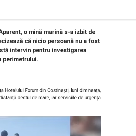
 Aparent, o mină marină s-a izbit de
recizează că nicio persoană nu a fost
stă intervin pentru investigarea
a perimetrului.
aţa Hotelului Forum din Costineşti, luni dimineața,
 distanță destul de mare, iar serviciile de urgență