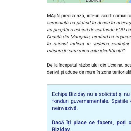
MApN precizează, într-un scurt comunic
semnalată ca plutind în derivă în aceea
au pregătit o echipă de scafandri EOD c
Coastă din Mangalia, urmând ca împreună 
în raionul indicat in vederea evaluării s
măsura în care mina este identificată”
.
De la începutul războiului din Ucraina, sca
derivă și aduse de mare în zona teritoria
Echipa Biziday nu a solicitat și n
fonduri guvernamentale. Spațiile d
neinvazivă.
Dacă îți place ce facem, poți c
Biziday.