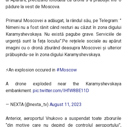
pădure la vest de Moscova.
Primarul Moscovei a adăugat, la rândul său, pe Telegram: ”
Nimeni nu a fost rănit când resturi au căzut în zona digului
Karamyshevskaya. Nu există pagube grave. Serviciile de
urgență sunt la fața locului”.Pe rețelele sociale au apărut
imagini cu o dronă zburând deasupra Moscovei și ulterior
prăbușindu-se în zona digului Karamyshevskaya.
⚡An explosion occured in
#Moscow
A drone exploded near the Karamyshevskaya
embankment.
pic.twitter.com/lHfW8BE11D
— NEXTA (@nexta_tv)
August 11, 2023
Anterior, aeroportul Vnukovo a suspendat toate zborurile
“din motive care nu depind de controlul aeroportului”,