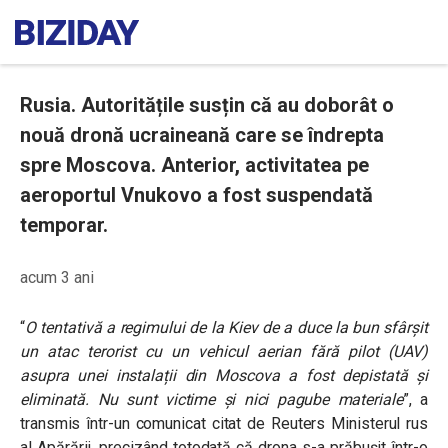
Rusia. Autoritățile susțin că au doborât o
nouă dronă ucraineană care se îndrepta
spre Moscova. Anterior, activitatea pe
aeroportul Vnukovo a fost suspendată
temporar.
acum 3 ani
“
O tentativă a regimului de la Kiev de a duce la bun sfârșit
un atac terorist cu un vehicul aerian fără pilot (UAV)
asupra unei instalații din Moscova a fost depistată și
eliminată. Nu sunt victime și nici pagube materiale
”, a
transmis într-un comunicat citat de Reuters Ministerul rus
al Apărării, precizând totodată că drona s-a prăbușit într-o