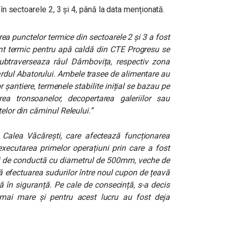
 în sectoarele 2, 3 și 4, până la data menționată.
rea punctelor termice din sectoarele 2 și 3 a fost
nt
termic pentru apă caldă din CTE Progresu se
ubtraverseaza râul Dâmbovița, respectiv zona
ardul Abatorului. Ambele trasee de alimentare au
r șantiere, termenele stabilite inițial se bazau pe
rea tronsoanelor, decopertarea galeriilor sau
telor din căminul Releului.”
e Calea Văcărești, care afectează funcționarea
executarea primelor operațiuni prin care a fost
i de conductă cu diametrul de 500mm, veche de
ă efectuarea sudurilor între noul cupon de țeavă
ă în siguranță. Pe cale de consecință, s-a decis
mai mare și pentru acest lucru au fost deja