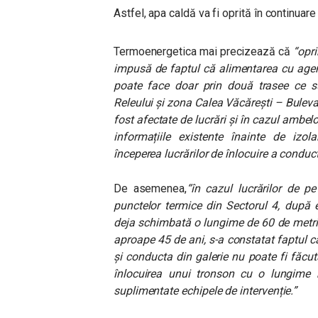
Astfel, apa caldă va fi oprită în continuare
Termoenergetica mai precizează că
“opri
impusă de faptul că alimentarea cu age
poate face doar prin două trasee ce s
Releului și zona Calea Văcărești – Bulev
fost afectate de lucrări și în cazul ambelo
informațiile existente înainte de izola
începerea lucrărilor de înlocuire a conduc
De asemenea,
“în cazul lucrărilor de p
punctelor termice din Sectorul 4, după 
deja schimbată o lungime de 60 de metr
aproape 45 de ani, s-a constatat faptul c
și conducta din galerie nu poate fi făcut
înlocuirea unui tronson cu o lungime 
suplimentate echipele de intervenție.”