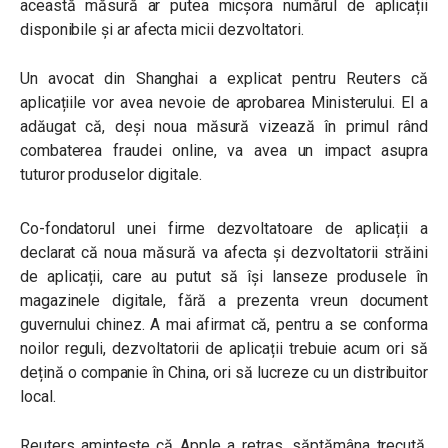
această măsură ar putea micșora numărul de aplicații
disponibile și ar afecta micii dezvoltatori.
Un avocat din Shanghai a explicat pentru Reuters că
aplicațiile vor avea nevoie de aprobarea Ministerului. El a
adăugat că, deși noua măsură vizează în primul rând
combaterea fraudei online, va avea un impact asupra
tuturor produselor digitale.
Co-fondatorul unei firme dezvoltatoare de aplicații a
declarat că noua măsură va afecta și dezvoltatorii străini
de aplicații, care au putut să își lanseze produsele în
magazinele digitale, fără a prezenta vreun document
guvernului chinez. A mai afirmat că, pentru a se conforma
noilor reguli, dezvoltatorii de aplicații trebuie acum ori să
dețină o companie în China, ori să lucreze cu un distribuitor
local.
Reuters amintește că Apple a retras, săptămâna trecută,