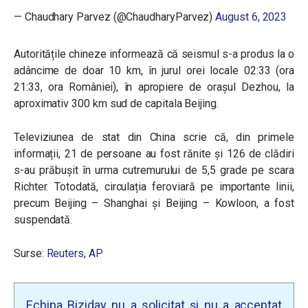
— Chaudhary Parvez (@ChaudharyParvez)
August 6, 2023
Autoritățile chineze informează că seismul s-a produs la o
adâncime de doar 10 km, în jurul orei locale 02:33 (ora
21:33, ora României), în apropiere de orașul Dezhou, la
aproximativ 300 km sud de capitala Beijing.
Televiziunea de stat din China scrie că, din primele
informații, 21 de persoane au fost rănite și 126 de clădiri
s-au prăbușit în urma cutremurului de 5,5 grade pe scara
Richter. Totodată, circulația feroviară pe importante linii,
precum Beijing – Shanghai și Beijing – Kowloon, a fost
suspendată.
Surse:
Reuters
,
AP
Echipa Biziday nu a solicitat și nu a acceptat