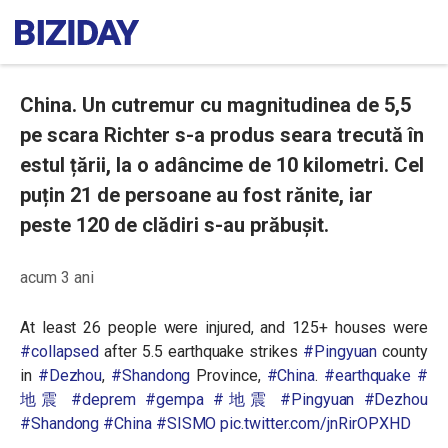
China. Un cutremur cu magnitudinea de 5,5
pe scara Richter s-a produs seara trecută în
estul țării, la o adâncime de 10 kilometri. Cel
puțin 21 de persoane au fost rănite, iar
peste 120 de clădiri s-au prăbușit.
acum 3 ani
At least 26 people were injured, and 125+ houses were
#collapsed
after 5.5 earthquake strikes
#Pingyuan
county
in
#Dezhou
,
#Shandong
Province,
#China
.
#earthquake
#
地震
#deprem
#gempa
#地震
#Pingyuan
#Dezhou
#Shandong
#China
#SISMO
pic.twitter.com/jnRirOPXHD