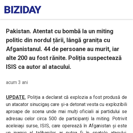
Pakistan. Atentat cu bombă la un miting
politic din nordul țării, lângă granița cu
Afganistanul. 44 de persoane au murit, iar
alte 200 au fost rănite. Poliția suspectează
ISIS ca autor al atacului.
acum 3 ani
UPDATE.
Poliția a declarat că explozia a fost produsă de
un atacator sinucigaș care și-a detonat vesta cu explozibili
aproape de scena unde mai mulți oficiali ai partidului se
adresau celor circa 500 de participanți la miting. Potrivit
aceleiași surse, ISIS, care operează în Afganistan și este
un inamic al talibanilor, ar putea fi în spatele atacului.