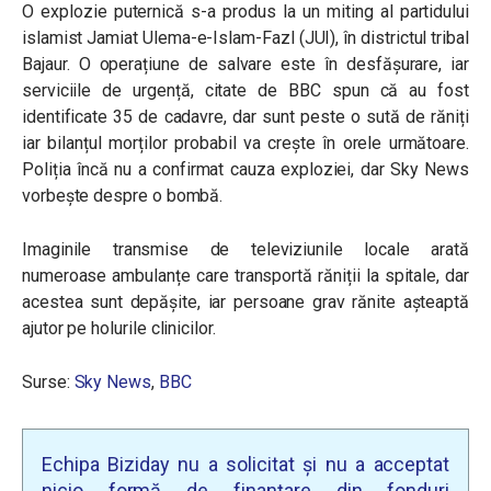
O explozie puternică s-a produs la un miting al partidului
islamist Jamiat Ulema-e-Islam-Fazl (JUI), în districtul tribal
Bajaur. O operațiune de salvare este în desfășurare, iar
serviciile de urgență, citate de BBC spun că au fost
identificate 35 de cadavre, dar sunt peste o sută de răniți
iar bilanțul morților probabil va crește în orele următoare.
Poliția încă nu a confirmat cauza exploziei, dar Sky News
vorbește despre o bombă.
Imaginile transmise de televiziunile locale arată
numeroase ambulanțe care transportă răniții la spitale, dar
acestea sunt depășite, iar persoane grav rănite așteaptă
ajutor pe holurile clinicilor.
Surse:
Sky News
,
BBC
Echipa Biziday nu a solicitat și nu a acceptat
nicio formă de finanțare din fonduri