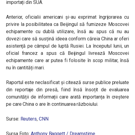
importați din SUA.
Anterior, oficialii americani și-au exprimat îngrijorarea cu
privire la posibilitatea ca Beijingul să furnizeze Moscovei
echipamente cu dublă utilizare, însă au spus că nu au
dovezi care să susțină ideea conform căreia China ar oferi
asistență pe câmpul de luptă Rusiei. La începutul lunii, un
oficial francez a spus că Beijingul livrează Moscovei
echipamente care ar putea fi folosite în scop militar, însă
nu în cantități mari.
Raportul este neclasificat și citează surse publice preluate
din reportaje din presă, fiind însă însoțit de evaluarea
comunității de informații care arată importanța în creștere
pe care China o are în continuarea războiului.
Surse:
Reuters
,
CNN
Sursa Foto:
Anthony Baggett / Dreamstime