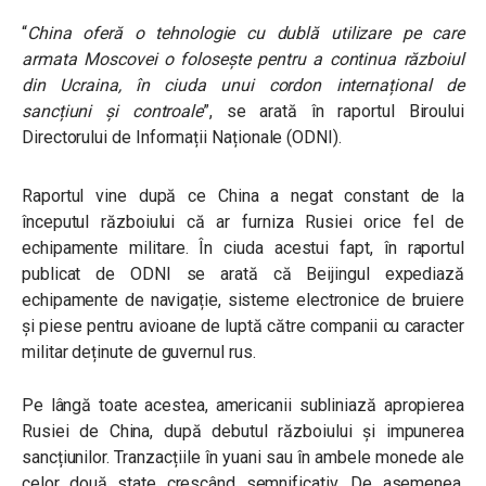
“
China oferă o tehnologie cu dublă utilizare pe care
armata Moscovei o folosește pentru a continua războiul
din Ucraina, în ciuda unui cordon internațional de
sancțiuni și controale
”, se arată în raportul Biroului
Directorului de Informații Naționale (ODNI).
Raportul vine după ce China a negat constant de la
începutul războiului că ar furniza Rusiei orice fel de
echipamente militare. În ciuda acestui fapt, în raportul
publicat de ODNI se arată că Beijingul expediază
echipamente de navigație, sisteme electronice de bruiere
și piese pentru avioane de luptă către companii cu caracter
militar deținute de guvernul rus.
Pe lângă toate acestea, americanii subliniază apropierea
Rusiei de China, după debutul războiului și impunerea
sancțiunilor. Tranzacțiile în yuani sau în ambele monede ale
celor două state crescând semnificativ. De asemenea,