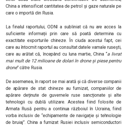
China a intensificat cantitatea de petrol și gaze naturale pe
care o importă din Rusia.
La finalul raportului, ODNI a subliniat că nu are acces la
suficiente informații prin care să poată determina cu
exactitate exporturile chineze. În ciuda acestui fapt, cei
care au întocmit raportul au consultat datele vamale rusești,
care au arătat că, începând cu luna martie, China
“
a livrat
mai mult de 12 milioane de dolari în drone și piese pentru
drone
” către Rusia.
De asemenea, în raport se mai arată și că diverse companii
de apărare de stat chineze au furnizat, companiilor de
apărare deținute de guvernele ruse sancționate și alte
tehnologii cu dublă utilizare. Acestea fiind folosite de
Armata Rusă pentru a continua războiul în Ucraina, fiind
vorba inclusiv de “echipamente de navigație și tehnologie
de bruiaj”. China a furnizat Rusiei inclusiv semiconductori