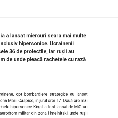
ia a lansat miercuri seara mai multe
inclusiv hipersonice. Ucrainenii
ele 36 de proiectile, iar rușii au
om de unde pleacă rachetele cu rază
rainene, opt bombardiere strategice au lansat
ona Mării Caspice, în jurul orei 17. Două ore mai
rachete hipersonice Kinjal, a fost lansat de MiG-uri
 aerodrom militar din zona
Hmelnitski, unde rușii