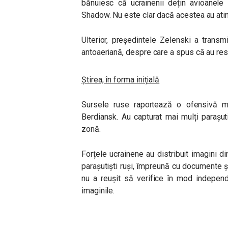
bănuiesc că ucrainenii dețin avioanele
Shadow. Nu este clar dacă acestea au atins
Ulterior, președintele Zelenski a transmi
antoaeriană, despre care a spus că au res
Știrea, în forma inițială
Sursele ruse raportează o ofensivă ma
Berdiansk. Au capturat mai mulți parașut
zonă.
Forțele ucrainene au distribuit imagini d
parașutiști ruși, împreună cu documente 
nu a reușit să verifice în mod independ
imaginile.