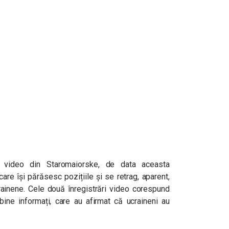
e video din Staromaiorske, de data aceasta
are își părăsesc pozițiile și se retrag, aparent,
crainene. Cele două înregistrări video corespund
i bine informați, care au afirmat că ucraineni au