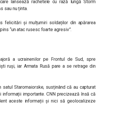
 care lansează rachetele cu rază lungă Storm
 sau nu ținta.
s felicitări și mulțumiri soldaților din apărarea
pins “un atac rusesc foarte agresiv”.
joră a ucrainenilor pe Frontul de Sud, spre
iști ruși, iar Armata Rusă pare a se retrage din
in satul Staromaiorske, susținând că au capturat
și informații importante. CNN precizează însă că
ent aceste informații și nici să geolocalizeze