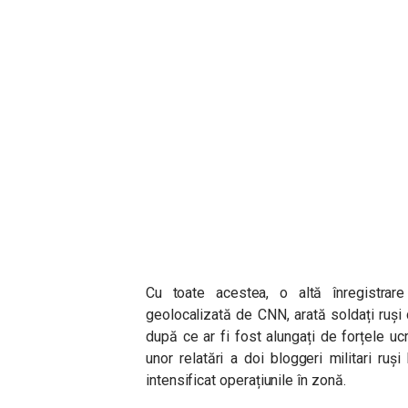
Cu toate acestea, o altă înregistrar
geolocalizată de CNN, arată soldați ruși c
după ce ar fi fost alungați de forțele u
unor relatări a doi bloggeri militari ruș
intensificat operațiunile în zonă.