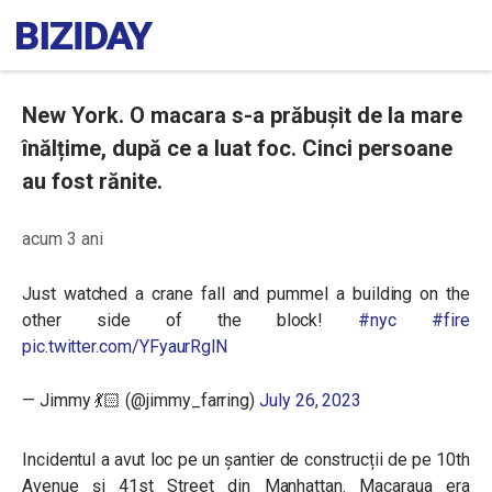
New York. O macara s-a prăbușit de la mare
înălțime, după ce a luat foc. Cinci persoane
au fost rănite.
acum 3 ani
Just watched a crane fall and pummel a building on the
other side of the block!
#nyc
#fire
pic.twitter.com/YFyaurRglN
— Jimmy 💃🏻 (@jimmy_farring)
July 26, 2023
Incidentul a avut loc pe un șantier de construcții de pe 10th
Avenue și 41st Street din Manhattan. Macaraua era