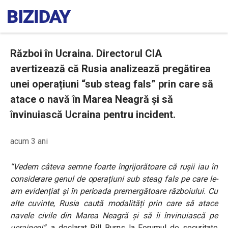
Război în Ucraina. Directorul CIA
avertizează că Rusia analizează pregătirea
unei operațiuni “sub steag fals” prin care să
atace o navă în Marea Neagră și să
învinuiască Ucraina pentru incident.
acum 3 ani
“Vedem câteva semne foarte îngrijorătoare că rușii iau în
considerare genul de operațiuni sub steag fals pe care le-
am evidențiat și în perioada premergătoare războiului. Cu
alte cuvinte, Rusia caută modalități prin care să atace
navele civile din Marea Neagră și să îi învinuiască pe
ucraineni”
, a declarat Bill Burns la Forumul de securitate