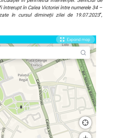
rculației în perimetrul intervenției. Serviciul de
 întrerupt în Calea Victoriei între numerele 34 –
zate în cursul dimineții zilei de 19.07.2023
“,