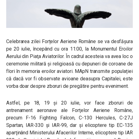
Celebrarea zilei Forțelor Aeriene Române se va desfășura
pe 20 iulie, începând cu ora 11:00, la Monumentul Eroilor
Aerului din Piaţa Aviatorilor. În cadrul acesteia va avea loc o
ceremonie militară şi religioasă cu depuneri de coroane de
flori în memoria eroilor aviatori. MApN transmite populației
că dacă vor fi observate avioane deasupra Capitalei, este
vorba doar despre zboruri de pregătire pentru eveniment.
Astfel, pe 18, 19 și 20 iulie, vor face zboruri de
antrenament aeronave ale Forţelor Aeriene Române,
precum F-16 Fighting Falcon, C-130 Hercules, C-27J
Spartan, IAR-330 și IAR-99, dar și elicoptere tip EC-135
aparţinând Ministerului Afacerilor Interne, elicoptere tip IAR