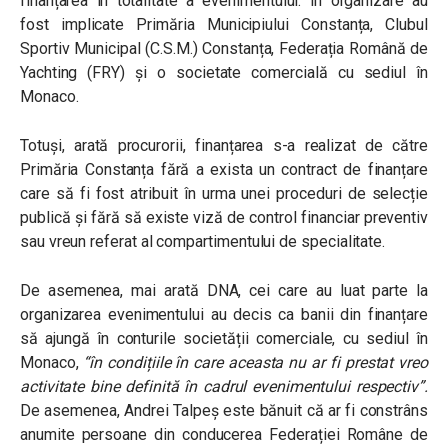
finanțarea în totalitate a evenimentului. În organizare au
fost implicate Primăria Municipiului Constanța, Clubul
Sportiv Municipal (C.S.M.) Constanța, Federația Română de
Yachting (FRY) și o societate comercială cu sediul în
Monaco.
Totuși, arată procurorii, finanțarea s-a realizat de către
Primăria Constanța fără a exista un contract de finanțare
care să fi fost atribuit în urma unei proceduri de selecție
publică și fără să existe viză de control financiar preventiv
sau vreun referat al compartimentului de specialitate.
De asemenea, mai arată DNA, cei care au luat parte la
organizarea evenimentului au decis ca banii din finanțare
să ajungă în conturile societății comerciale, cu sediul în
Monaco,
“în condițiile în care aceasta nu ar fi prestat vreo
activitate bine definită în cadrul evenimentului respectiv”.
De asemenea,
Andrei Talpeș este bănuit că ar fi constrâns
anumite persoane din conducerea Federației Române de