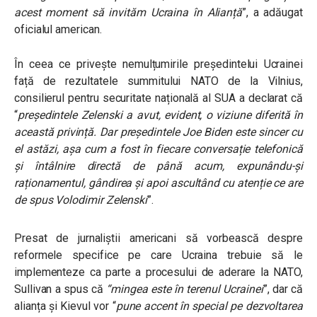
acest moment să invităm Ucraina în Alianță
”, a adăugat
oficialul american.
În ceea ce privește nemulțumirile președintelui Ucrainei
față de rezultatele summitului NATO de la Vilnius,
consilierul pentru securitate națională al SUA a declarat că
“
președintele Zelenski a avut, evident, o viziune diferită în
această privință. Dar președintele Joe Biden este sincer cu
el astăzi, așa cum a fost în fiecare conversație telefonică
și întâlnire directă de până acum, expunându-și
raționamentul, gândirea și apoi ascultând cu atenție ce are
de spus Volodimir Zelenski
”.
Presat de jurnaliștii americani să vorbească despre
reformele specifice pe care Ucraina trebuie să le
implementeze ca parte a procesului de aderare la NATO,
Sullivan a spus că
“mingea este în terenul Ucrainei
”, dar că
alianța și Kievul vor “
pune accent în special pe dezvoltarea