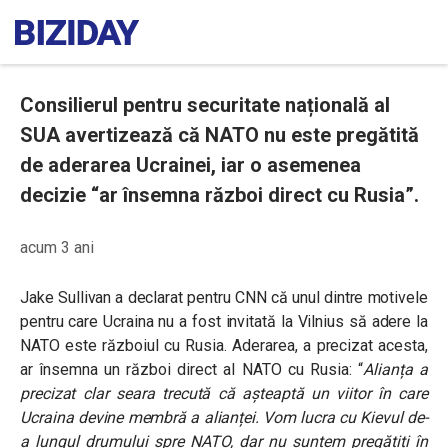
Consilierul pentru securitate națională al
SUA avertizează că NATO nu este pregătită
de aderarea Ucrainei, iar o asemenea
decizie “ar însemna război direct cu Rusia”.
acum 3 ani
Jake Sullivan a declarat pentru CNN că unul dintre motivele
pentru care Ucraina nu a fost invitată la Vilnius să adere la
NATO este războiul cu Rusia. Aderarea, a precizat acesta,
ar însemna un război direct al NATO cu Rusia: “
Alianța a
precizat clar seara trecută că așteaptă un viitor în care
Ucraina devine membră a alianței. Vom lucra cu Kievul de-
a lungul drumului spre NATO, dar nu suntem pregătiți în