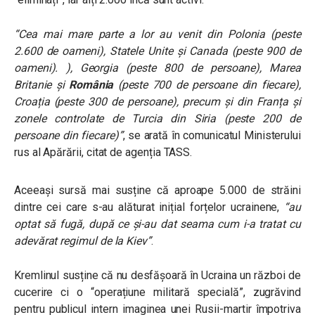
“Cea mai mare parte a lor au venit din Polonia (peste
2.600 de oameni), Statele Unite și Canada (peste 900 de
oameni). ), Georgia (peste 800 de persoane), Marea
Britanie și
România
(peste 700 de persoane din fiecare),
Croația (peste 300 de persoane), precum și din Franța și
zonele controlate de Turcia din Siria (peste 200 de
persoane din fiecare)”
, se arată în comunicatul Ministerului
rus al Apărării, citat de agenția TASS.
Aceeași sursă mai susține că aproape 5.000 de străini
dintre cei care s-au alăturat inițial forțelor ucrainene,
“au
optat să fugă, după ce și-au dat seama cum i-a tratat cu
adevărat regimul de la Kiev”
.
Kremlinul susține că nu desfășoară în Ucraina un război de
cucerire ci o “operațiune militară specială”, zugrăvind
pentru publicul intern imaginea unei Rusii-martir împotriva