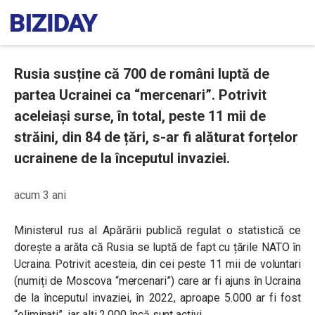
Rusia susține că 700 de români luptă de
partea Ucrainei ca “mercenari”. Potrivit
aceleiași surse, în total, peste 11 mii de
străini, din 84 de țări, s-ar fi alăturat forțelor
ucrainene de la începutul invaziei.
acum 3 ani
Ministerul rus al Apărării publică regulat o statistică ce
dorește a arăta că Rusia se luptă de fapt cu țările NATO în
Ucraina. Potrivit acesteia, din cei peste 11 mii de voluntari
(numiți de Moscova “mercenari”) care ar fi ajuns în Ucraina
de la începutul invaziei, în 2022, aproape 5.000 ar fi fost
“eliminați”, iar alți 2.000 încă sunt activi.