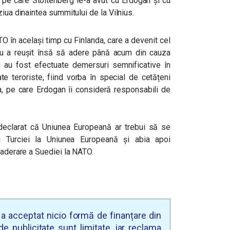
i pe care Stoltenberg le-a avut cu Erdogan şi cu
iua dinaintea summitului de la Vilnius.
 în același timp cu Finlanda, care a devenit cel
nu a reușit însă să adere până acum din cauza
 au fost efectuate demersuri semnificative în
te teroriste, fiind vorba în special de cetățeni
ia, pe care Erdogan îi consideră responsabili de
eclarat că Uniunea Europeană ar trebui să se
ii Turciei la Uniunea Europeană și abia apoi
 aderare a Suediei la NATO.
u a acceptat nicio formă de finanțare din
e publicitate sunt limitate, iar reclama