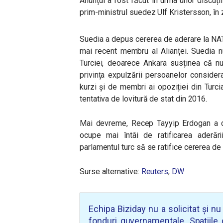
Anunțul a fost făcut în urma unor discuți
prim-ministrul suedez Ulf Kristersson, în z
Suedia a depus cererea de aderare la NATO
mai recent membru al Alianței. Suedia 
Turciei, deoarece Ankara susținea că nu
privința expulzării persoanelor considera
kurzi și de membri ai opoziției din Turc
tentativa de lovitură de stat din 2016.
Mai devreme, Recep Tayyip Erdogan a d
ocupe mai întâi de ratificarea aderăr
parlamentul turc să se ratifice cererea de
Surse alternative:
Reuters
,
DW
Echipa Biziday nu a solicitat și n
fonduri guvernamentale. Spațiile d