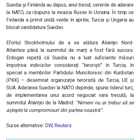
Suedia și Finlanda au depus, anul trecut, cererile de aderare
la NATO, ca răspuns la invazia Rusiei în Ucraina. În timp ce
Finlanda a primit undă verde în aprilie, Turcia și Ungaria au
blocat candidatura Suediei.
Efortul Stockholmului de a se alătura Alianței Nord-
Atlantice până la summitul de marți a fost fără succes.
Erdogan repetă că Suedia nu a luat suficiente măsuri
împotriva indivizilor considerați “teroriști” în Turcia, în
special a membrilor Partidului Muncitoresc din Kurdistan
(PKK) – desemnat organizație teroristă de Turcia, UE și
SUA. Aderarea Suediei la NATO depinde, spune liderul turc,
de implementarea unui acord negociat vara trecută, la
summitul Alianței de la Madrid:
“Nimeni nu ar trebui să se
aștepte la compromisuri din partea noastră”.
Surse alternative:
DW
,
Reuters