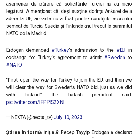
asemenea de părere că solicitările Turciei nu au nicio
legătură. A menționat că, deși susține dorința Ankarei de a
adera la UE, aceasta nu a fost printre condițiile acordului
semnat de Turcia, Suedia și Finlanda anul trecut la summitul
NATO de la Madrid.
Erdogan demanded
#Turkey
‘s admission to the
#EU
in
exchange for Turkey’s agreement to admit
#Sweden
to
#NATO
.
“First, open the way for Turkey to join the EU, and then we
will clear the way for Sweden’s NATO bid, just as we did
with Finland,” the Turkish president said.
pic.twitter.com/lFPPlS2XNI
— NEXTA (@nexta_tv)
July 10, 2023
Știrea în formă inițială
: Recep Tayyip Erdogan a declarat