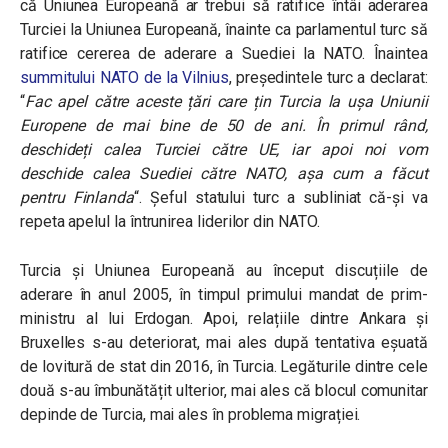
că Uniunea Europeană ar trebui să ratifice întâi aderarea
Turciei la Uniunea Europeană, înainte ca parlamentul turc să
ratifice cererea de aderare a Suediei la NATO. Înaintea
summitului NATO de la Vilnius
, președintele turc a declarat:
“
Fac apel către aceste țări care țin Turcia la ușa Uniunii
Europene de mai bine de 50 de ani. În primul rând,
deschideți calea Turciei către UE, iar apoi noi vom
deschide calea Suediei către NATO, așa cum a făcut
pentru Finlanda
“
. Șeful statului turc a subliniat că-și va
repeta apelul la întrunirea liderilor din NATO.
Turcia și Uniunea Europeană au început discuțiile de
aderare în anul 2005, în timpul primului mandat de prim-
ministru al lui Erdogan. Apoi, relațiile dintre Ankara și
Bruxelles s-au deteriorat, mai ales după tentativa eșuată
de lovitură de stat din 2016, în Turcia. Legăturile dintre cele
două s-au îmbunătățit ulterior, mai ales că blocul comunitar
depinde de Turcia, mai ales în problema migrației.