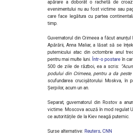
apărare a doborât o rachetă de croazie
evenimentului nu au fost victime sau pagu
care face legătura cu partea continenta
timp.
Guvernatorul din Crimeea a făcut anunțul l
Apărării, Anna Maliar, a lăsat să se înțek
puternicului atac din octombrie anul tr
pentru mai multe luni.
Într-o postare
în car
500 de zile de război, ea a scris:
“Acum
podului din Crimeea, pentru a da peste 
scufundarea crucișătorului Moskva, în pr
Șerpilor, acum un an.
Separat, guvernatorul din Rostov a anun
victime. Moscova acuză în mod regulat Uc
ce autoritățile de la Kiev neagă puternic.
Surse alternative:
Reuters
,
CNN