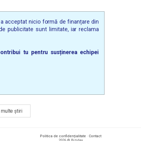
u a acceptat nicio formă de finanțare din
e publicitate sunt limitate, iar reclama
ontribui tu pentru susținerea echipei
multe știri
Politica de confidențialitate
·
Contact
2026 © Biziday