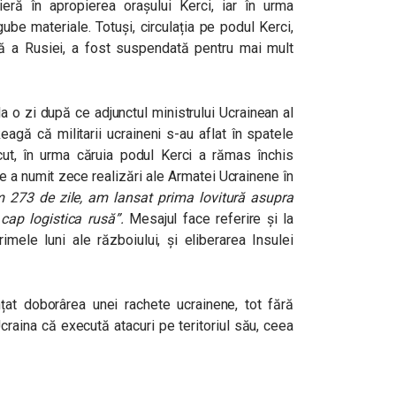
ră în apropierea orașului Kerci, iar în urma
be materiale. Totuși, circulația pe podul Kerci,
lă a Rusiei, a fost suspendată pentru mai mult
a o zi după ce adjunctul ministrului Ucrainean al
eagă că militarii ucraineni s-au aflat în spatele
ecut, în urma căruia podul Kerci a rămas închis
e a numit zece realizări ale Armatei Ucrainene în
 273 de zile, am lansat prima lovitură asupra
cap logistica rusă”
.
Mesajul face referire și la
imele luni ale războiului, și eliberarea Insulei
țat doborârea unei rachete ucrainene, tot fără
raina că execută atacuri pe teritoriul său, ceea