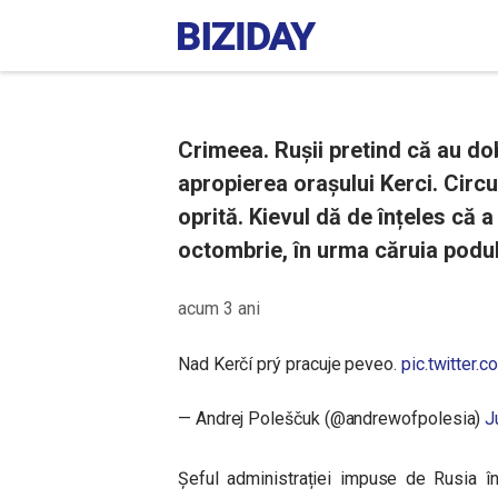
Crimeea. Rușii pretind că au do
apropierea orașului Kerci. Circu
oprită. Kievul dă de înțeles că a
octombrie, în urma căruia podul 
acum 3 ani
Nad Kerčí prý pracuje peveo.
pic.twitter
— Andrej Poleščuk (@andrewofpolesia)
J
Șeful administrației impuse de Rusia î