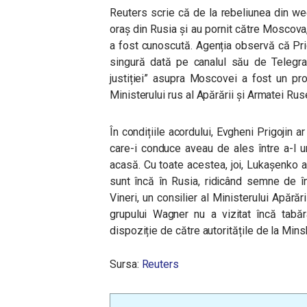
Reuters scrie că de la rebeliunea din w
oraș din Rusia și au pornit către Moscova, 
a fost cunoscută. Agenția observă că Prig
singură dată pe canalul său de Telegra
justiției” asupra Moscovei a fost un pr
Ministerului rus al Apărării și Armatei Rus
În condițiile acordului, Evgheni Prigojin ar
care-i conduce aveau de ales între a-l 
acasă. Cu toate acestea, joi, Lukașenko a 
sunt încă în Rusia, ridicând semne de în
Vineri, un consilier al Ministerului Apărăr
grupului Wagner nu a vizitat încă tabăr
dispoziție de către autoritățile de la Mins
Sursa:
Reuters