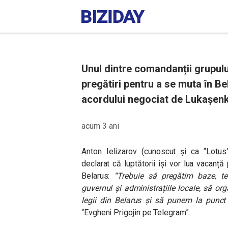
Unul dintre comandanții grupulu
pregătiri pentru a se muta în Bel
acordului negociat de Lukașenk
acum 3 ani
Anton Ielizarov (cunoscut și ca “Lotus”
declarat că luptătorii își vor lua vacanță
Belarus:
“
Trebuie să pregătim baze, t
guvernul și administrațiile locale, să or
legii din Belarus și să punem la punct 
“Evgheni Prigojin pe Telegram”.