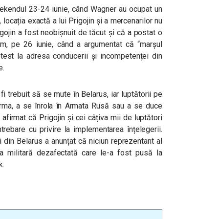
eekendul 23-24 iunie, când Wagner au ocupat un
locația exactă a lui Prigojin și a mercenarilor nu
ojin a fost neobișnuit de tăcut și că a postat o
m, pe 26 iunie, când a argumentat că “marșul
otest la adresa conducerii și incompetenței din
e.
 fi trebuit să se mute în Belarus, iar luptătorii pe
urma, a se înrola în Armata Rusă sau a se duce
afirmat că Prigojin și cei câțiva mii de luptători
trebare cu privire la implementarea înțelegerii.
ii din Belarus a anunțat că niciun reprezentant al
a militară dezafectată care le-a fost pusă la
k.