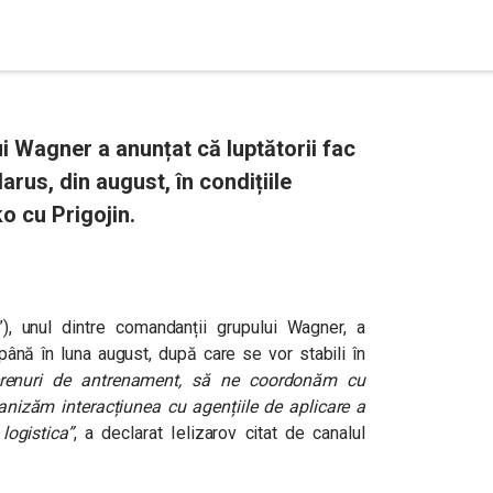
i Wagner a anunțat că luptătorii fac
arus, din august, în condițiile
o cu Prigojin.
), unul dintre comandanții grupului Wagner, a
 până în luna august, după care se vor stabili în
erenuri de antrenament, să ne coordonăm cu
ganizăm interacțiunea cu agențiile de aplicare a
logistica”
, a declarat Ielizarov citat de canalul