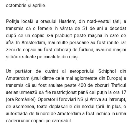
octombrie și aprilie.
Poliţia locală a oraşului Haarlem, din nord-vestul ţării, a
transmis că o femeie în vârstă de 51 de ani a decedat
după ce un copac s-a prăbuşit peste mașina în care se
afla. În Amsterdam, mai multe persoane au fost rănite, iar
zeci de copaci au fost doborâți de furtună, avariind mașini
și bărci situate pe canalele din oraș.
Un purtător de cuvânt al aeroportului Schiphol din
Amsterdam (unul dintre cele mai aglomerate din Europa) a
transmis că au fost anulate peste 400 de zboruri. Traficul
aerian urmează să fie restricţionat până cel puțin la ora 17
(ora României). Operatorii feroviari NS și Arriva au întrerupt,
de asemenea, toate deplasările din nordul țării. În plus, o
autostradă de la nord de Amsterdam a fost închisă în urma
căderii unor copaci pe carosabil.