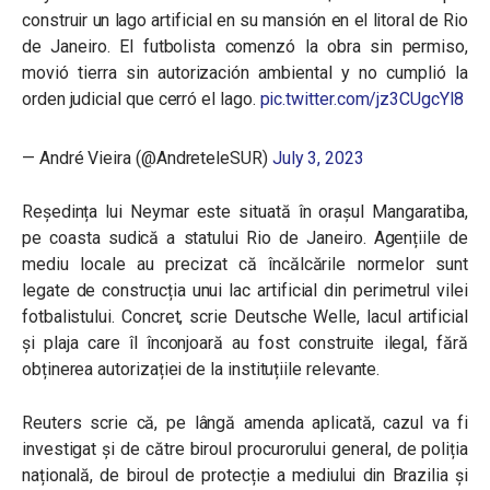
construir un lago artificial en su mansión en el litoral de Rio
de Janeiro. El futbolista comenzó la obra sin permiso,
movió tierra sin autorización ambiental y no cumplió la
orden judicial que cerró el lago.
pic.twitter.com/jz3CUgcYl8
— André Vieira (@AndreteleSUR)
July 3, 2023
Reședința lui Neymar este situată în orașul Mangaratiba,
pe coasta sudică a statului Rio de Janeiro. Agențiile de
mediu locale au precizat că încălcările normelor sunt
legate de construcția unui lac artificial din perimetrul vilei
fotbalistului. Concret, scrie Deutsche Welle, lacul artificial
și plaja care îl înconjoară au fost construite ilegal, fără
obținerea autorizației de la instituțiile relevante.
Reuters scrie că, pe lângă amenda aplicată, cazul va fi
investigat și de către biroul procurorului general, de poliția
națională, de biroul de protecție a mediului din Brazilia și