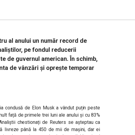
stru al anului un număr record de
liștilor, pe fondul reducerii
erite de guvernul american. În schimb,
nta de vânzări și oprește temporar
nia condusă de Elon Musk a vândut puțin peste
lt față de primele trei luni ale anului și cu 83%
Analiștii chestionați de Reuters se așteptau ca
să livreze până la 450 de mii de mașini, dar ei