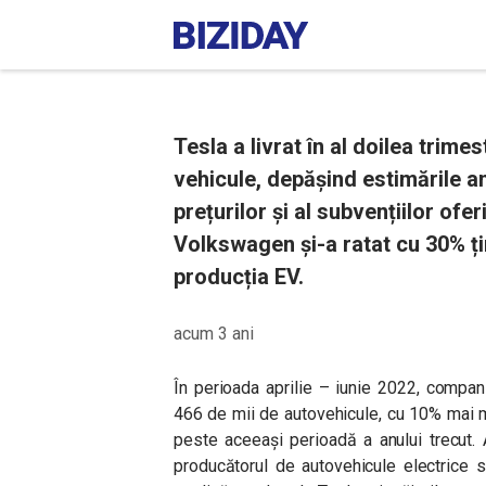
Tesla a livrat în al doilea trime
vehicule, depășind estimările ana
prețurilor și al subvențiilor of
Volkswagen și-a ratat cu 30% ți
producția EV.
acum 3 ani
În perioada aprilie – iunie 2022, compa
466 de mii de autovehicule, cu 10% mai mu
peste aceeași perioadă a anului trecut. 
producătorul de autovehicule electrice 