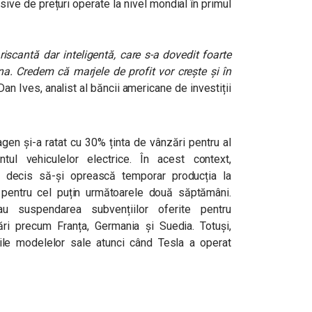
esive de prețuri operate la nivel mondial în primul
riscantă dar inteligentă, care s-a dovedit foarte
na. Credem că marjele de profit vor crește și în
 Dan Ives, analist al băncii americane de investiții
agen și-a ratat cu 30% ținta de vânzări pentru al
tul vehiculelor electrice. În acest context,
 decis să-și oprească temporar producția la
 pentru cel puțin următoarele două săptămâni.
 suspendarea subvențiilor oferite pentru
 țări precum Franța, Germania și Suedia. Totuși,
le modelelor sale atunci când Tesla a operat