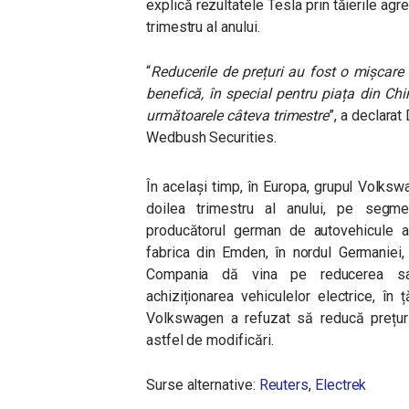
explică rezultatele Tesla prin tăierile agr
trimestru al anului.
“
Reducerile de prețuri au fost o mișcare 
benefică, în special pentru piața din Chi
următoarele câteva trimestre
”, a declarat
Wedbush Securities.
În același timp, în Europa, grupul Volksw
doilea trimestru al anului, pe segmen
producătorul german de autovehicule a
fabrica din Emden, în nordul Germaniei,
Compania dă vina pe reducerea sau
achiziționarea vehiculelor electrice, în
Volkswagen a refuzat să reducă prețuri
astfel de modificări.
Surse alternative:
Reuters
,
Electrek