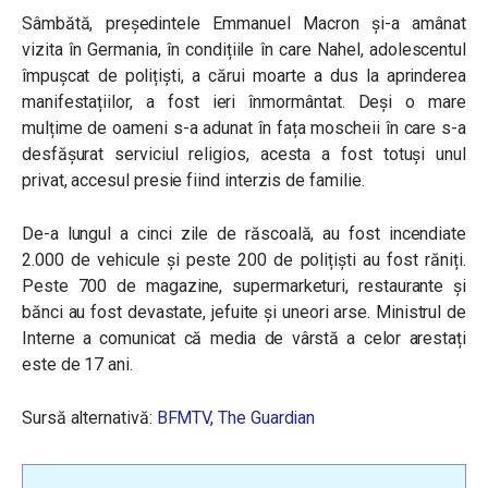
Sâmbătă, președintele Emmanuel Macron și-a amânat
vizita în Germania, în condițiile în care Nahel, adolescentul
împușcat de polițiști, a cărui moarte a dus la aprinderea
manifestațiilor, a fost ieri înmormântat. Deși o mare
mulțime de oameni s-a adunat în fața moscheii în care s-a
desfășurat serviciul religios, acesta a fost totuși unul
privat, accesul presie fiind interzis de familie.
De-a lungul a cinci zile de răscoală, au fost incendiate
2.000 de vehicule și peste 200 de polițiști au fost răniți.
Peste 700 de magazine, supermarketuri, restaurante și
bănci au fost devastate, jefuite și uneori arse. Ministrul de
Interne a comunicat că media de vârstă a celor arestați
este de 17 ani.
Sursă alternativă:
BFMTV
,
The Guardian