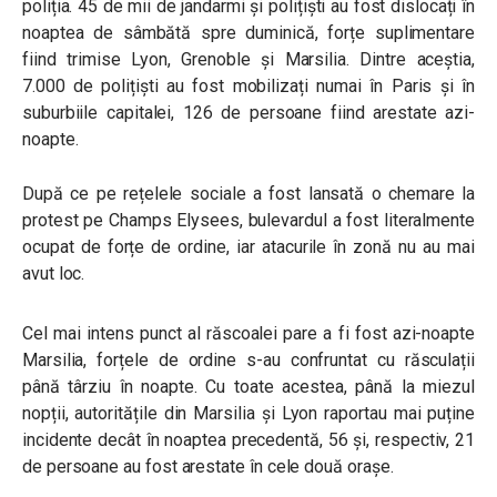
poliția. 45 de mii de jandarmi și polițiști au fost dislocați în
noaptea de sâmbătă spre duminică, forțe suplimentare
fiind trimise Lyon, Grenoble și Marsilia. Dintre aceștia,
7.000 de polițiști au fost mobilizați numai în Paris și în
suburbiile capitalei, 126 de persoane fiind arestate azi-
noapte.
După ce pe rețelele sociale a fost lansată o chemare la
protest pe Champs Elysees, bulevardul a fost literalmente
ocupat de forțe de ordine, iar atacurile în zonă nu au mai
avut loc.
Cel mai intens punct al răscoalei pare a fi fost azi-noapte
Marsilia, forțele de ordine s-au confruntat cu răsculații
până târziu în noapte. Cu toate acestea, până la miezul
nopții, autoritățile din Marsilia și Lyon raportau mai puține
incidente decât în noaptea precedentă, 56 și, respectiv, 21
de persoane au fost arestate în cele două orașe.