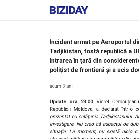
Incident armat pe Aeroportul di
Tadjikistan, fostă republică a U
intrarea în țară din considerent
polițist de frontieră și a ucis 
acum 3 ani
Update ora 23:00
Viorel Cernăuțeanu
Republicii Moldova, a declarat într-o 
prezentat cu cetățenia Tadjikistanului. Al
investigare. Nu cred că aspectul de dub
situație.
La moment, nu există nicio co
structuri militare sau paramilitare din af