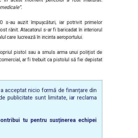
i medicale”.
00 s-au auzit împușcături, iar potrivit primelor
fost rănit. Atacatorul s-ar fi baricadat în interiorul
lul care lucrează în incinta aeroportului.
ropriul pistol sau a smuls arma unui polițist de
omercial, ar fi trebuit ca pistolul să fie depistat
u a acceptat nicio formă de finanțare din
e publicitate sunt limitate, iar reclama
ontribui tu pentru susținerea echipei