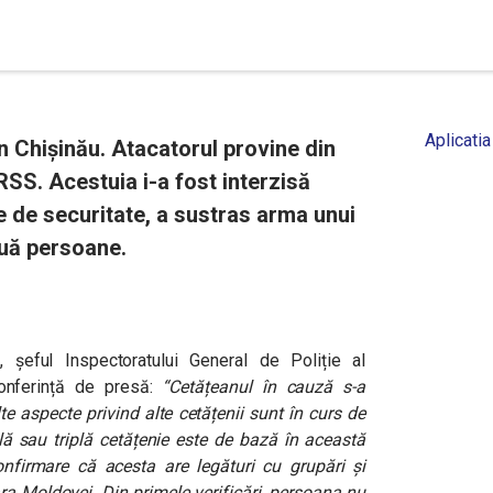
Aplicatia
n Chișinău. Atacatorul provine din
RSS. Acestuia i-a fost interzisă
e de securitate, a sustras arma unui
două persoane.
, șeful Inspectoratului General de Poliție al
conferință de presă:
“Cetățeanul în cauză s-a
te aspecte privind alte cetățenii sunt în curs de
lă sau triplă cetățenie este de bază în această
nfirmare că acesta are legături cu grupări și
ara Moldovei. Din primele verificări, persoana nu