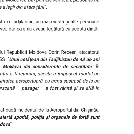
 a legii din afara țării”.
l din Tadjikistan, au mai exista și alte persoane
vei, dar care nu aveau legătură cu acesta dintâi.
rului Republicii Moldova Dorin Recean, atacatorul
SS. “
Unui cetățean din Tadjikistan de 43 de ani
ca Moldova din considerente de securitate
. În
pentru a fi returnat, acesta a împușcat mortal un
curitatea aeroportuară, cu arma sustrasă de la un
persoană – pasager – a fost rănită și se află în
at după incidentul de la Aeroportul din Chișinău,
n alertă sporită, poliția și organele de forță sunt
ldova
“.