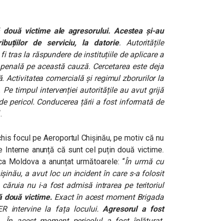
 două victime ale agresorului. Acestea și-au
ibuțiilor de serviciu, la datorie
. Autoritățile
fi tras la răspundere de instituțiile de aplicare a
e penală pe această cauză. Cercetarea este deja
 Activitatea comercială și regimul zborurilor la
Pe timpul intervenției autoritățile au avut grijă
 de pericol.
Conducerea țării a fost informată de
.
chis focul pe Aeroportul Chișinău, pe motiv că nu
de Interne anunță că sunt cel puțin două victime.
ica Moldova a anunțat următoarele: “
În urmă cu
ișinău, a avut loc un incident în care s-a folosit
căruia nu i-a fost admisă intrarea pe teritoriul
ă două victime.
Exact în acest moment Brigada
ER intervine la fața locului.
Agresorul a fost
.
În acest moment pericolul a fost înlăturat.