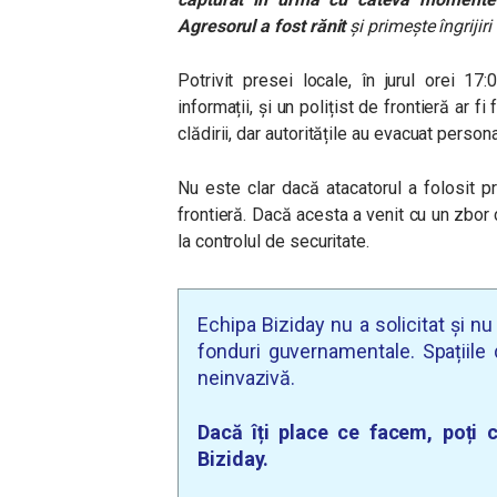
Agresorul a fost rănit
și primește îngrijir
Potrivit presei locale, în jurul orei 17:
informații, și un polițist de frontieră ar fi 
clădirii, dar autoritățile au evacuat persona
Nu este clar dacă atacatorul a folosit p
frontieră. Dacă acesta a venit cu un zbor c
la controlul de securitate.
Echipa Biziday nu a solicitat și n
fonduri guvernamentale. Spațiile d
neinvazivă.
Dacă îți place ce facem, poți c
Biziday.