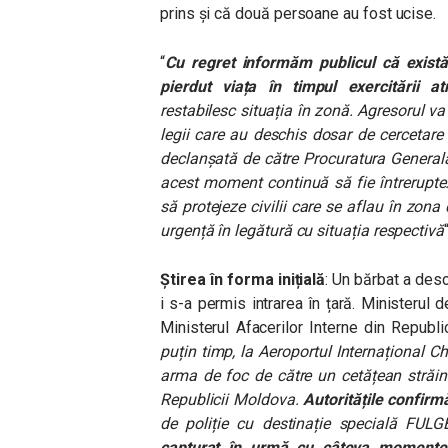
prins și că două persoane au fost ucise.
“
Cu regret informăm publicul că există
pierdut viața în timpul exercitării atr
restabilesc situația în zonă. Agresorul va 
legii care au deschis dosar de cercetar
declanșată de către Procuratura Generală.
acest moment continuă să fie întrerupte. 
să protejeze civilii care se aflau în zona
urgență în legătură cu situația respectivă
“
Știrea în forma inițială
: Un bărbat a des
i s-a permis intrarea în țară. Ministerul 
Ministerul Afacerilor Interne din Republ
puțin timp, la Aeroportul Internațional Ch
arma de foc de către un cetățean străin 
Republicii Moldova.
Autoritățile confirm
de poliție cu destinație specială FULG
capturat în urmă cu câteva momente