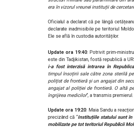
era în vizorul vreunei instituții de cercetare
Oficialul a declarat că pe lângă cetățeanu
declarate inadmisibile pe teritoriul Moldo
Ele se află în custodia autorităților.
Update ora 19:40
: Potrivit prim-minist
este din Tadjikistan, fostă republică a UR
i-a fost interzisă intrarea în Republi
timpul însoțirii sale către zona sterilă 
polițist de frontieră și un angajat din se
angajat al poliției de frontieră. O altă 
îngrijirea medicilor
“, a transmis premierul.
Update ora 19:20
: Maia Sandu a reacțion
precizând că “
Instituțiile statului sunt î
mobilizate pe tot teritoriul Republicii Mo