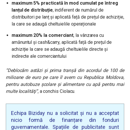
maximum 5% practicată în mod cumulat pe întreg
lanțul de distribuție
, indiferent de numărul de
distribuitori pe lanț și aplicată față de prețul de achiziție,
la care se adaugă cheltuielile operaționale
maximum 20% la comerciant
, la vânzarea cu
amănuntul și cash&carry, aplicată față de prețul de
achiziție la care se adaugă cheltuielile directe și
indirecte ale comerciantului
“Deblocăm astăzi şi prima tranşă din acordul de 100 de
milioane de euro pe care îl avem cu Republica Moldova,
pentru autobuze şcolare şi alimentare cu apă pentru mai
multe localităţi”
, a conchis Ciolacu.
Echipa Biziday nu a solicitat și nu a acceptat
nicio formă de finanțare din fonduri
guvernamentale. Spațiile de publicitate sunt