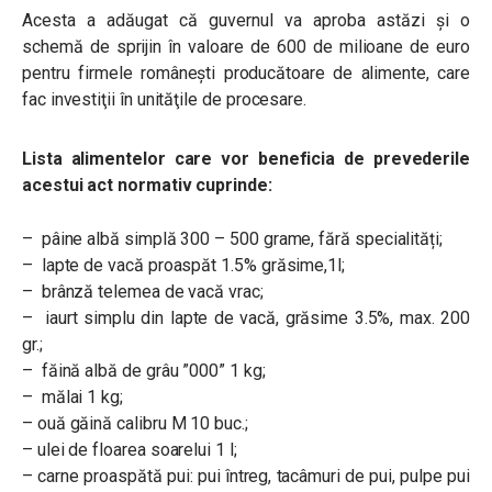
Acesta a adăugat că guvernul va aproba astăzi și o
schemă de sprijin în valoare de 600 de milioane de euro
pentru firmele româneşti producătoare de alimente, care
fac investiţii în unităţile de procesare.
Lista alimentelor care vor beneficia de prevederile
acestui act normativ cuprinde:
– pâine albă simplă 300 – 500 grame, fără specialități;
– lapte de vacă proaspăt 1.5% grăsime,1l;
– brânză telemea de vacă vrac;
– iaurt simplu din lapte de vacă, grăsime 3.5%, max. 200
gr.;
– făină albă de grâu ”000” 1 kg;
– mălai 1 kg;
– ouă găină calibru M 10 buc.;
– ulei de floarea soarelui 1 l;
– carne proaspătă pui: pui întreg, tacâmuri de pui, pulpe pui