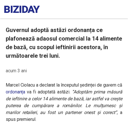
Guvernul adoptă astăzi ordonanța ce
plafonează adaosul comercial la 14 alimente
de bază, cu scopul ieftinirii acestora, în
următoarele trei luni.
acum 3 ani
Marcel Ciolacu a declarat la începutul ședinței de guvern că
ordonanța
va fi adoptată astăzi.
”Adoptăm prima măsură
de ieftinire a celor 14 alimente de bază, iar astfel va crește
puterea de cumpărare a românilor. Le mulțumesc și
marilor retaileri, au fost un partener onest și corect”
, a
spus premierul.