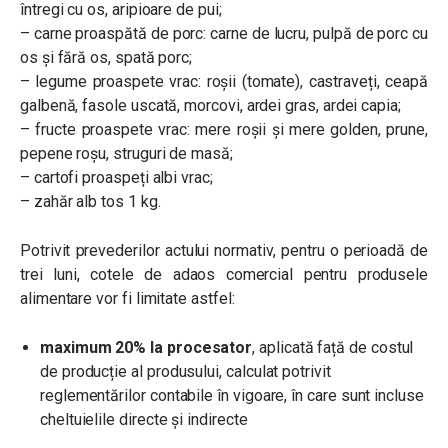
întregi cu os, aripioare de pui;
– carne proaspătă de porc: carne de lucru, pulpă de porc cu
os și fără os, spată porc;
– legume proaspete vrac: roșii (tomate), castraveți, ceapă
galbenă, fasole uscată, morcovi, ardei gras, ardei capia;
– fructe proaspete vrac: mere roșii și mere golden, prune,
pepene roșu, struguri de masă;
– cartofi proaspeți albi vrac;
– zahăr alb tos 1 kg.
Potrivit prevederilor actului normativ, pentru o perioadă de
trei luni, cotele de adaos comercial pentru produsele
alimentare vor fi limitate astfel:
maximum 20% la procesator
, aplicată față de costul
de producție al produsului, calculat potrivit
reglementărilor contabile în vigoare, în care sunt incluse
cheltuielile directe și indirecte