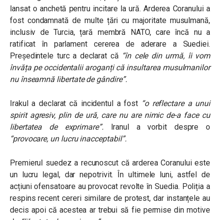
lansat o anchetă pentru incitare la ură. Arderea Coranului a
fost condamnată de multe țări cu majoritate musulmană,
inclusiv de Turcia, țară membră NATO, care încă nu a
ratificat în parlament cererea de aderare a Suediei.
Președintele turc a declarat că
“
în cele din urmă, îi vom
învăța pe occidentalii aroganți că insultarea musulmanilor
nu înseamnă libertate de gândire”.
Irakul a declarat că incidentul a fost
“o reflectare a unui
spirit agresiv, plin de ură, care nu are nimic de-a face cu
libertatea de exprimare”
.
Iranul a vorbit despre o
“provocare, un lucru inacceptabil”.
Premierul suedez a recunoscut că arderea Coranului este
un lucru legal, dar nepotrivit. În ultimele luni, astfel de
acțiuni ofensatoare au provocat revolte în Suedia. Poliția a
respins recent cereri similare de protest, dar instanțele au
decis apoi că acestea ar trebui să fie permise din motive