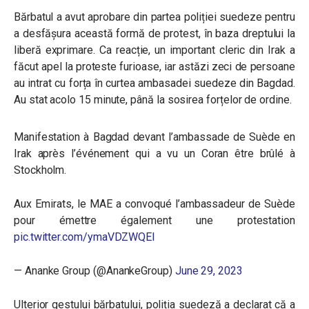
Bărbatul a avut aprobare din partea poliției suedeze pentru
a desfășura această formă de protest, în baza dreptului la
liberă exprimare. Ca reacție, un important cleric din Irak a
făcut apel la proteste furioase, iar astăzi zeci de persoane
au intrat cu forța în curtea ambasadei suedeze din Bagdad.
Au stat acolo 15 minute, până la sosirea forțelor de ordine.
Manifestation à Bagdad devant l’ambassade de Suède en
Irak après l’événement qui a vu un Coran être brûlé à
Stockholm.
Aux Emirats, le MAE a convoqué l’ambassadeur de Suède
pour émettre également une protestation
pic.twitter.com/ymaVDZWQEI
— Ananke Group (@AnankeGroup)
June 29, 2023
Ulterior gestului bărbatului, poliția suedeză a declarat că a