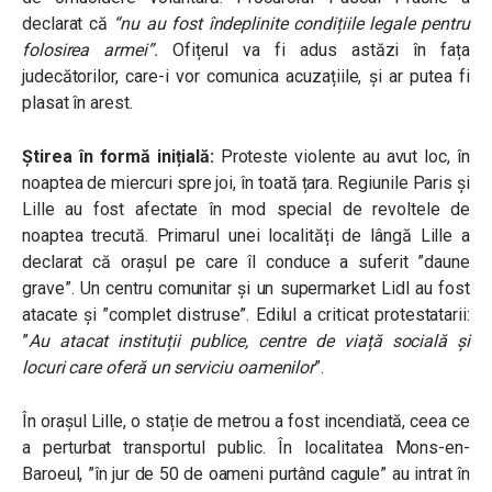
declarat că
“nu au fost îndeplinite condițiile legale pentru
folosirea armei”.
O
fițerul va fi adus astăzi în fața
judecătorilor, care-i vor comunica acuzațiile, și ar putea fi
plasat în arest.
Știrea în formă inițială:
Proteste violente au avut loc, în
noaptea de miercuri spre joi, în toată țara. Regiunile Paris și
Lille au fost afectate în mod special de revoltele de
noaptea trecută. Primarul unei localități de lângă Lille a
declarat că orașul pe care îl conduce a suferit ”daune
grave”. Un centru comunitar și un supermarket Lidl au fost
atacate și ”complet distruse”. Edilul a criticat protestatarii:
”
Au atacat instituții publice, centre de viață socială și
locuri care oferă un serviciu oamenilor
”.
În orașul Lille, o stație de metrou a fost incendiată, ceea ce
a perturbat transportul public. În localitatea Mons-en-
Baroeul, ”în jur de 50 de oameni purtând cagule” au intrat în