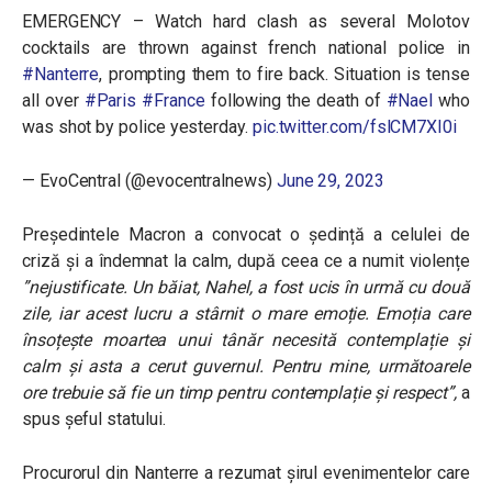
EMERGENCY – Watch hard clash as several Molotov
cocktails are thrown against french national police in
#Nanterre
, prompting them to fire back. Situation is tense
all over
#Paris
#France
following the death of
#Nael
who
was shot by police yesterday.
pic.twitter.com/fslCM7XI0i
— EvoCentral (@evocentralnews)
June 29, 2023
Președintele Macron a convocat o ședință a celulei de
criză și a îndemnat la calm, după ceea ce a numit violențe
”nejustificate. Un băiat, Nahel, a fost ucis în urmă cu două
zile, iar acest lucru a stârnit o mare emoție. Emoția care
însoțește moartea unui tânăr necesită contemplație și
calm și asta a cerut guvernul. Pentru mine, următoarele
ore trebuie să fie un timp pentru contemplație și respect”,
a
spus șeful statului.
Procurorul din
Nanterre a rezumat șirul evenimentelor care