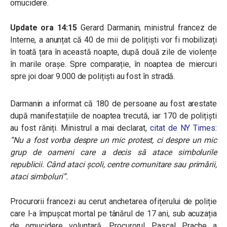
omucidere.
Update ora 14:15
Gerard Darmanin, ministrul francez de
Interne, a anunțat că 40 de mii de polițiști vor fi mobilizați
în toată țara în această noapte, după două zile de violențe
în marile orașe. Spre comparație, în noaptea de miercuri
spre joi doar 9.000 de polițiști au fost în stradă.
Darmanin a informat că 180 de persoane au fost arestate
după manifestațiile de noaptea trecută, iar 170 de polițiști
au fost răniți. Ministrul a mai declarat,
citat de NY Times
:
“Nu a fost vorba despre un mic protest, ci despre un mic
grup de oameni care a decis să atace simbolurile
republicii. Când ataci școli, centre comunitare sau primării,
ataci simboluri”.
Procurorii francezi au cerut anchetarea ofițerului de poliție
care l-a împușcat mortal pe tânărul de 17 ani, sub acuzația
de omucidere voluntară. Procurorul Pascal Prache a