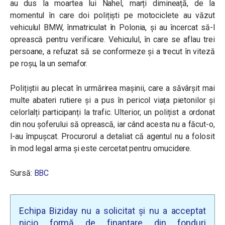
au dus la moartea lui Nahel, marți dimineață, de la
momentul în care doi polițiști pe motociclete au văzut
vehiculul BMW, înmatriculat în Polonia, și au încercat să-l
oprească pentru verificare. Vehiculul, în care se aflau trei
persoane, a refuzat să se conformeze și a trecut în viteză
pe roșu, la un semafor.
Polițiștii au plecat în urmărirea mașinii, care a săvârșit mai
multe abateri rutiere și a pus în pericol viața pietonilor și
celorlalți participanți la trafic. Ulterior, un polițist a ordonat
din nou șoferului să oprească, iar când acesta nu a făcut-o,
l-au împușcat. Procurorul a detaliat că agentul nu a folosit
în mod legal arma și este cercetat pentru omucidere.
Sursă:
BBC
Echipa Biziday nu a solicitat și nu a acceptat
nicio formă de finanțare din fonduri