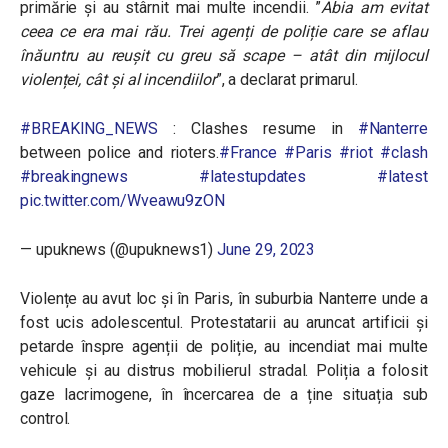
primărie şi au stârnit mai multe incendii. ”
Abia am evitat
ceea ce era mai rău. Trei agenți de poliție care se aflau
înăuntru au reușit cu greu să scape – atât din mijlocul
violenței, cât și al incendiilor
”, a declarat primarul.
#BREAKING_NEWS
: Clashes resume in
#Nanterre
between police and rioters.
#France
#Paris
#riot
#clash
#breakingnews
#latestupdates
#latest
pic.twitter.com/Wveawu9zON
— upuknews (@upuknews1)
June 29, 2023
Violențe au avut loc și în Paris, în suburbia
Nanterre unde a
fost ucis adolescentul. Protestatarii au aruncat artificii și
petarde înspre agenții de poliție, au incendiat mai multe
vehicule și au distrus mobilierul stradal. Poliția a folosit
gaze lacrimogene, în încercarea de a ține situația sub
control.