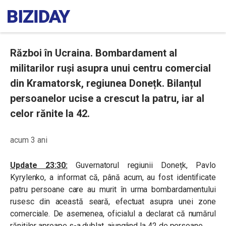
Război în Ucraina. Bombardament al
militarilor ruși asupra unui centru comercial
din Kramatorsk, regiunea Donețk. Bilanțul
persoanelor ucise a crescut la patru, iar al
celor rănite la 42.
acum 3 ani
Update 23:30:
Guvernatorul regiunii Donețk,
Pavlo
Kyrylenko, a informat că, până acum, au fost identificate
patru persoane care au murit în urma bombardamentului
rusesc din această seară, efectuat asupra unei zone
comerciale. De asemenea, oficialul a declarat că numărul
răniților aproape s-a dublat, ajungând la 42 de persoane.