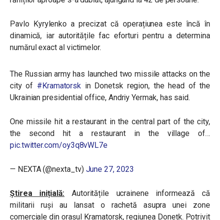
Pavlo Kyrylenko a precizat că operațiunea este încă în
dinamică, iar autoritățile fac eforturi pentru a determina
numărul exact al victimelor.
The Russian army has launched two missile attacks on the
city of
#Kramatorsk
in Donetsk region, the head of the
Ukrainian presidential office, Andriy Yermak, has said.
One missile hit a restaurant in the central part of the city,
the second hit a restaurant in the village of…
pic.twitter.com/oy3q8vWL7e
— NEXTA (@nexta_tv)
June 27, 2023
Știrea inițială:
A
utoritățile ucrainene informează că
militarii ruși au lansat o rachetă asupra unei zone
comerciale din orașul Kramatorsk, regiunea Donețk. Potrivit