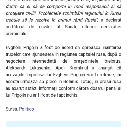
dorim ca ei să se comporte în mod responsabil și să
protejeze civilii. Problemele schimbării regimului în Rusia
trebuie să le rezolve în primul rând Rusia”
, a declarat
purtătorul de cuvânt al Sunak, ulterior declarației
premierului.
Evgheni Prigojin a fost de acord să oprească înaintarea
trupelor care ajunseseră în regiunea capitalei ruse, după o
negociere intermediată de președintele bielorus,
Aleksandr Lukașenko. Apoi, Kremlinul a anunțat că
acuzațiile împotriva lui Evgheni Prigojin vor fi retrase, iar
acesta urmează să plece în Belarus. Totuși, în presa rusă
au apărut astăzi informații conform cărora dosarul penal al
lui Prigojin nu ar fi fost de fapt închis.
Sursa:
Politico