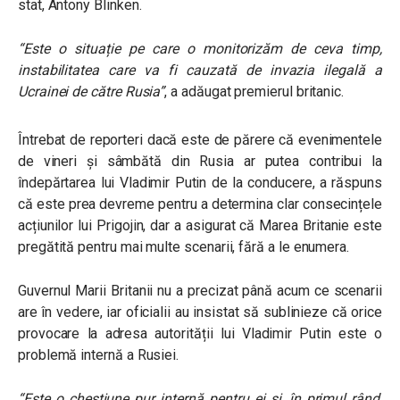
stat, Antony Blinken.
“
Este o situație pe care o monitorizăm de ceva timp,
instabilitatea care va fi cauzată de invazia ilegală a
Ucrainei de către Rusia”
, a adăugat premierul britanic.
Întrebat de reporteri dacă este de părere că evenimentele
de vineri și sâmbătă din Rusia ar putea contribui la
îndepărtarea lui Vladimir Putin de la conducere, a răspuns
că este prea devreme pentru a determina clar consecințele
acțiunilor lui Prigojin, dar a asigurat că Marea Britanie este
pregătită pentru mai multe scenarii, fără a le enumera.
Guvernul Marii Britanii nu a precizat până acum ce scenarii
are în vedere, iar oficialii au insistat să sublinieze că orice
provocare la adresa autorității lui Vladimir Putin este o
problemă internă a Rusiei.
“
Este o chestiune pur internă pentru ei și, în primul rând,