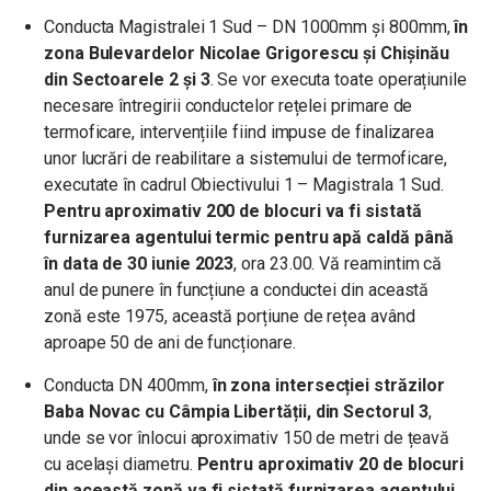
Conducta Magistralei 1 Sud – DN 1000mm și 800mm,
în
zona Bulevardelor Nicolae Grigorescu și Chișinău
din Sectoarele 2 și 3
. Se vor executa toate operațiunile
necesare întregirii conductelor rețelei primare de
termoficare, intervențiile fiind impuse de finalizarea
unor lucrări de reabilitare a sistemului de termoficare,
executate în cadrul Obiectivului 1 – Magistrala 1 Sud.
Pentru aproximativ 200 de blocuri va fi sistată
furnizarea agentului termic pentru apă caldă până
în data de 30 iunie 2023
, ora 23.00. Vă reamintim că
anul de punere în funcțiune a conductei din această
zonă este 1975, această porțiune de rețea având
aproape 50 de ani de funcționare.
Conducta DN 400mm,
în zona intersecției străzilor
Baba Novac cu Câmpia Libertății, din Sectorul 3
,
unde se vor înlocui aproximativ 150 de metri de țeavă
cu același diametru.
Pentru aproximativ 20 de blocuri
din această zonă va fi sistată furnizarea agentului