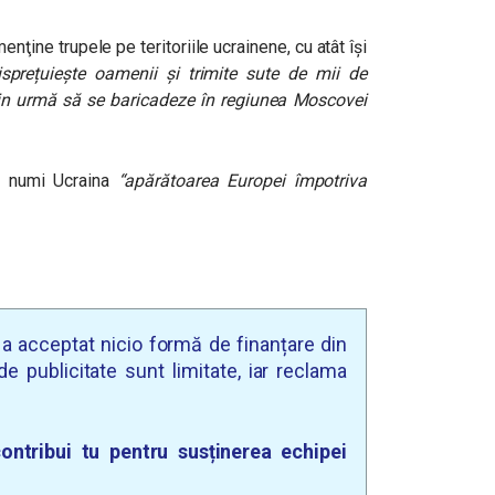
nţine trupele pe teritoriile ucrainene, cu atât îşi
isprețuiește oamenii și trimite sute de mii de
din urmă să se baricadeze în regiunea Moscovei
 a numi Ucraina
“apărătoarea Europei împotriva
u a acceptat nicio formă de finanțare din
e publicitate sunt limitate, iar reclama
ontribui tu pentru susținerea echipei