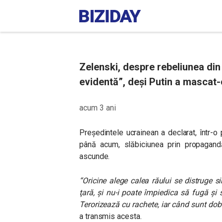
Zelenski, despre rebeliunea di
evidentă”, deşi Putin a mascat
acum 3 ani
Preşedintele ucrainean a declarat, într-o
până acum, slăbiciunea prin propagand
ascunde.
“Oricine alege calea răului se distruge si
ţară, și nu-i poate împiedica să fugă și
Terorizează cu rachete, iar când sunt do
a transmis acesta.