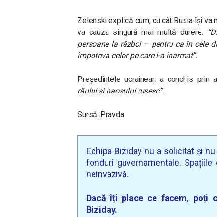
Zelenski explică cum, cu cât Rusia îşi va me
va cauza singură mai multă durere.
“D
persoane la război – pentru ca în cele 
împotriva celor pe care i-a înarmat”.
Preşedintele ucrainean a conchis prin
răului şi haosului rusesc”.
Sursă: Pravda
Echipa Biziday nu a solicitat și n
fonduri guvernamentale. Spațiile d
neinvazivă.
Dacă îți place ce facem, poți c
Biziday.