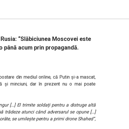
n Rusia: “Slăbiciunea Moscovei este
-o până acum prin propagandă.
 postare din mediul online, că Putin și-a mascat,
ă şi minciuni, dar în prezent nu o mai poate
ngur […] El trimite soldați pentru a distruge altă
 să trădeze atunci când adversarul se opune […]
borâte, se umilește pentru a primi drone Shahed
”
,