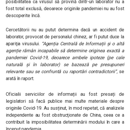
posibilitatea ca virusul să provină dintr-un laborator nu a
fost total exclusă, deoarece originile pandemiei nu au fost
descoperite încă.
Cercetătorii nu au putut determina dacă un accident de
laborator, provocat de personalul chinez, ar fi putut duce la
apariţia virusului.
“Agenția Centrală de Informații și o altă
agenție rămân incapabile să determine originea exactă a
pandemiei Covid-19, deoarece ambele ipoteze (pe cale
naturală și în laborator) se bazează pe presupuneri
relevante sau se confruntă cu raportări contradictorii”,
se
arată în raport.
Oficialii serviciilor de informații au fost presați de
legislatori să facă publice mai multe materiale despre
originile Covid-19. Au susținut, în mod repetat, că analizele
independente au fost obstrucţionate de China, ceea ce a
contribuit la imposibilitatea determinării modului în care a
început pandemia.