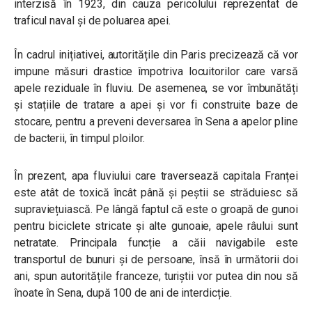
interzisă în 1923, din cauza pericolului reprezentat de
traficul naval și de poluarea apei.
În cadrul inițiativei, autoritățile din Paris precizează că vor
impune măsuri drastice împotriva locuitorilor care varsă
apele reziduale în fluviu. De asemenea, se vor îmbunătăți
și stațiile de tratare a apei și vor fi construite baze de
stocare, pentru a preveni deversarea în Sena a apelor pline
de bacterii, în timpul ploilor.
În prezent, apa fluviului care traversează capitala Franței
este atât de toxică încât până și peștii se străduiesc să
supraviețuiască. Pe lângă faptul că este o groapă de gunoi
pentru biciclete stricate și alte gunoaie, apele râului sunt
netratate. Principala funcție a căii navigabile este
transportul de bunuri și de persoane, însă în următorii doi
ani, spun autoritățile franceze, turiștii vor putea din nou să
înoate în Sena, după 100 de ani de interdicție.