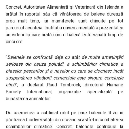
Concret, Autoritatea Alimentară și Veterinară din Islanda a
arătat în raportul său că vânătoarea de balene durează
prea mult timp, iar mamiferele sunt chinuite pe tot
parcursul acesteia. Instituția guvernamentală a prezentat și
un videoclip care arată cum o balenă este vânată timp de
cinci ore.
“
Balenele se confruntă deja cu atât de multe amenințări
serioase din cauza poluării, a schimbărilor climatice, a
plaselor pescarilor și a navelor cu care se ciocnesc încât
suspendarea vânătorii comerciale este singura concluzie
etică
”, a declarat Ruud Tombrock, directorul Humane
Society International, organizație specializată pe
bunăstarea animalelor.
De asemenea a subliniat rolul pe care balenele îl au în
păstrarea biodiversității din oceane și astfel în combaterea
schimbărilor climatice. Concret, balenele contribuie la