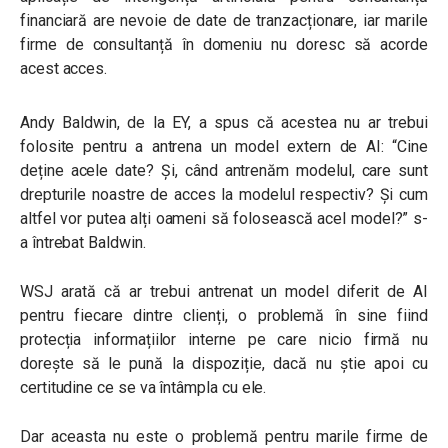
financiară are nevoie de date de tranzacționare, iar marile
firme de consultanță în domeniu nu doresc să acorde
acest acces.
Andy Baldwin, de la EY, a spus că acestea nu ar trebui
folosite pentru a antrena un model extern de AI: “Cine
deține acele date? Și, când antrenăm modelul, care sunt
drepturile noastre de acces la modelul respectiv? Și cum
altfel vor putea alți oameni să folosească acel model?” s-
a întrebat Baldwin.
WSJ arată că ar trebui antrenat un model diferit de AI
pentru fiecare dintre clienți, o problemă în sine fiind
protecția informațiilor interne pe care nicio firmă nu
dorește să le pună la dispoziție, dacă nu știe apoi cu
certitudine ce se va întâmpla cu ele.
Dar aceasta nu este o problemă pentru marile firme de