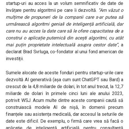
startup-uri au acces la un volum semnificativ de date de
învățare pentru algoritmii pe care îi dezvoltă.
“Am văzut o
mulțime de propuneri de la companii care s-ar putea să
urmărească algoritmi geniali de inteligență artificială, dar
care nu au acces la date care să le ofere capacitatea de a
construi o aplicație puternică din acești algoritmi, cu atât
mai puțin proprietate intelectuală asupra cestor date”
, a
declarat Brad Svrluga, co-fondator al unui fond american de
investiții.
Sumele alocate de aceste fonduri pentru startup-urile care
dezvoltă AI generativă (așa cum sunt ChatGPT sau Bard) a
crescut de la 4,8 miliarde de dolari, în tot anul trecut, la 12,7
miliarde de dolari în primele cinci luni ale anului 2023,
potrivit WSJ. Acum multe dintre aceste companii caută să
construiască modele AI de nișă, în domenii precum
finanțele sau asistența medicală, dar accesul la seturile de
date este dificil. De exemplu, o firmă care vrea să facă o
aplicație de inteligență artificială pentru consultanță