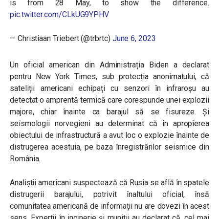
is from 28 May, to show the difference.
pic.twitter.com/CLkUG9YPHV
— Christiaan Triebert (@trbrtc)
June 6, 2023
Un oficial american din Administrația Biden a declarat
pentru New York Times, sub protecția anonimatului, că
sateliții americani echipați cu senzori în infraroșu au
detectat o amprentă termică care corespunde unei explozii
majore, chiar înainte ca barajul să se fisureze. Și
seismologii norvegieni au determinat că în apropierea
obiectului de infrastructură a avut loc o explozie înainte de
distrugerea acestuia, pe baza înregistrărilor seismice din
România.
Analiștii americani suspectează că Rusia se află în spatele
distrugerii barajului, potrivit înaltului oficial, însă
comunitatea americană de informații nu are dovezi în acest
sens.
Experții în inginerie și muniții au declarat că, cel mai