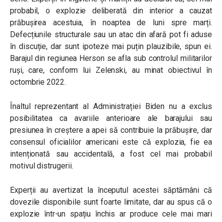
probabil, o explozie deliberată din interior a cauzat
prăbușirea acestuia, în noaptea de luni spre marți.
Defecțiunile structurale sau un atac din afară pot fi aduse
în discuție, dar sunt ipoteze mai puțin plauzibile, spun ei.
Barajul din regiunea Herson se afla sub controlul militarilor
ruși, care, conform lui Zelenski, au minat obiectivul în
octombrie 2022.
Înaltul reprezentant al Administrației Biden nu a exclus
posibilitatea ca avariile anterioare ale barajului sau
presiunea în creștere a apei să contribuie la prăbușire, dar
consensul oficialilor americani este că explozia, fie ea
intenționată sau accidentală, a fost cel mai probabil
motivul distrugerii.
Experții au avertizat la începutul acestei săptămâni că
dovezile disponibile sunt foarte limitate, dar au spus că o
explozie într-un spațiu închis ar produce cele mai mari