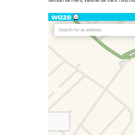
sensuri de mers, valorile de trafic fiind rid