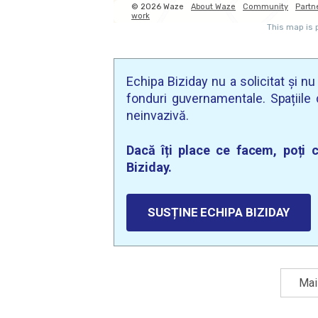
Echipa Biziday nu a solicitat și n
fonduri guvernamentale. Spațiile d
neinvazivă.
Dacă îți place ce facem, poți c
Biziday.
SUSȚINE ECHIPA BIZIDAY
Mai 