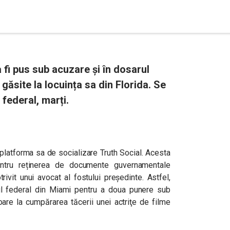
fi pus sub acuzare și în dosarul
găsite la locuința sa din Florida. Se
 federal, marți.
platforma sa de socializare Truth Social. Acesta
entru reținerea de documente guvernamentale
otrivit unui avocat al fostului președinte. Astfel,
ul federal din Miami pentru a doua punere sub
oare la cumpărarea tăcerii unei actriţe de filme