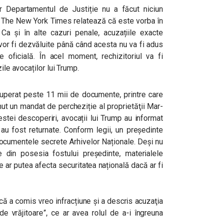
r Departamentul de Justiție nu a făcut niciun
p. The New York Times relatează că este vorba în
a și în alte cazuri penale, acuzațiile exacte
 vor fi dezvăluite până când acesta nu va fi adus
 oficială. În acel moment, rechizitoriul va fi
ile avocaților lui Trump.
ecuperat peste 11 mii de documente, printre care
nut un mandat de percheziție al proprietăţii Mar-
estei descoperiri, avocații lui Trump au informat
 au fost returnate. Conform legii, un președinte
documentele secrete Arhivelor Naționale. Deşi nu
 din posesia fostului preşedinte, materialele
re ar putea afecta securitatea națională dacă ar fi
că a comis vreo infracțiune și a descris acuzaţia
de vrăjitoare”, ce ar avea rolul de a-i îngreuna