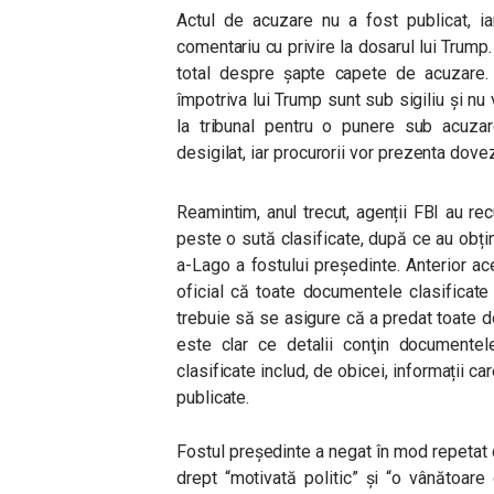
Actul de acuzare nu a fost publicat, ia
comentariu cu privire la dosarul lui Trum
total despre șapte capete de acuzare. C
împotriva lui Trump sunt sub sigiliu și nu
la tribunal pentru o punere sub acuzare
desigilat, iar procurorii vor prezenta dovez
Reamintim, anul trecut, agenții FBI au r
peste o sută clasificate, după ce au obți
a-Lago a fostului președinte. Anterior ac
oficial că toate documentele clasificate
trebuie să se asigure că a predat toate 
este clar ce detalii conţin documentele
clasificate includ, de obicei, informații ca
publicate.
Fostul preşedinte a negat în mod repetat 
drept “motivată politic” și “o vânătoare 