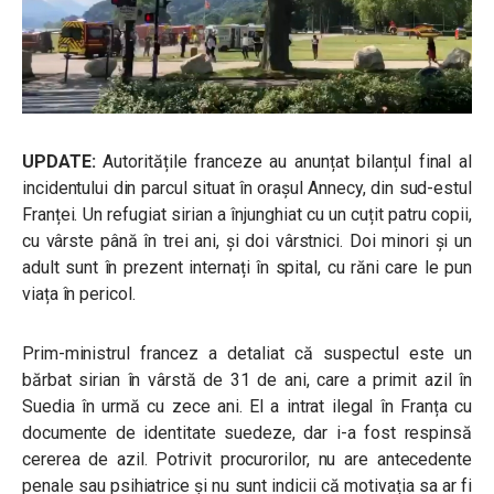
UPDATE:
Autoritățile franceze au anunțat bilanțul final al
incidentului din parcul situat în orașul Annecy, din sud-estul
Franței. Un refugiat sirian a înjunghiat cu un cuțit patru copii,
cu vârste până în trei ani, și doi vârstnici. Doi minori și un
adult sunt în prezent internați în spital, cu răni care le pun
viața în pericol.
Prim-ministrul francez a detaliat că suspectul este un
bărbat sirian în vârstă de 31 de ani, care a primit azil în
Suedia în urmă cu zece ani. El a intrat ilegal în Franța cu
documente de identitate suedeze, dar i-a fost respinsă
cererea de azil. Potrivit procurorilor, nu are antecedente
penale sau psihiatrice și nu sunt indicii că motivația sa ar fi