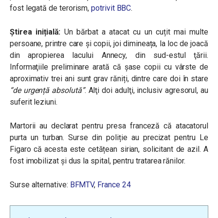
fost legată de terorism,
potrivit BBC
.
Știrea inițială:
Un bărbat a atacat cu un cuțit mai multe
persoane, printre care și copii, joi dimineața, la loc de joacă
din apropierea lacului Annecy, din sud-estul ţării.
Informaţiile preliminare arată că şase copii cu vârste de
aproximativ trei ani sunt grav răniți, dintre care doi în stare
“de urgență absolută”
. Alţi doi adulţi, inclusiv agresorul, au
suferit leziuni.
Martorii au declarat pentru presa franceză că atacatorul
purta un turban. Surse din poliție au precizat pentru Le
Figaro că acesta este cetățean sirian, solicitant de azil. A
fost imobilizat și dus la spital, pentru tratarea rănilor.
Surse alternative:
BFMTV
,
France 24