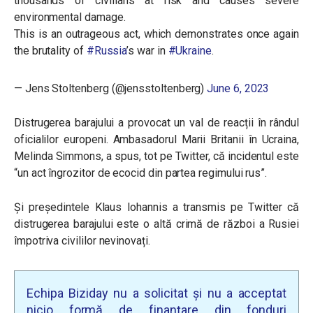
thousands of civilians at risk and causes severe
environmental damage.
This is an outrageous act, which demonstrates once again
the brutality of
#Russia
’s war in
#Ukraine
.
— Jens Stoltenberg (@jensstoltenberg)
June 6, 2023
Distrugerea barajului a provocat un val de reacții în rândul
oficialilor europeni. Ambasadorul Marii Britanii în Ucraina,
Melinda Simmons, a spus, tot pe Twitter, că incidentul este
“un act îngrozitor de ecocid din partea regimului rus”.
Și președintele Klaus Iohannis a transmis pe Twitter că
distrugerea barajului este o altă crimă de război a Rusiei
împotriva civililor nevinovați.
Echipa Biziday nu a solicitat și nu a acceptat
nicio formă de finanțare din fonduri