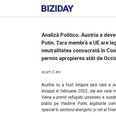
Analiză Politico. Austria a deven
Putin. Țara membră a UE are legă
neutralitatea consacrată în Cons
permis apropierea atât de Occid
acum 3 ani
Austria nu a fost singura țară care a av
început în februarie 2022, dar are cele ma
Viena a primit refugiați ucraineni, a susți
public pe Vladimir Putin, legăturile com
special în sectorul energetic și cel al finan