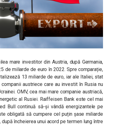
lea mare investitor din Austria, după Germania,
e 25 de miliarde de euro în 2022. Spre comparație,
talizează 13 miliarde de euro, iar ale Italiei, stat
e companii austriece care au investit în Rusia nu
 Ucrainei. OMV, cea mai mare companie austriacă,
nergetic al Rusiei. Raiffeisen Bank este cel mai
 Red Bull continuă să-și vândă energizantele pe
ste obligată să cumpere cel puțin șase miliarde
 după încheierea unui acord pe termen lung între