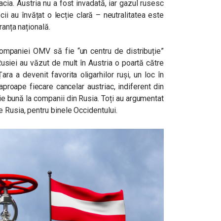
cia. Austria nu a fost invadată, iar gazul rusesc
cii au învățat o lecție clară – neutralitatea este
uranța națională.
ompaniei OMV să fie “un centru de distribuție”
Rusiei au văzut de mult în Austria o poartă către
ra a devenit favorita oligarhilor ruși, un loc în
 aproape fiecare cancelar austriac, indiferent din
cție bună la companii din Rusia. Toți au argumentat
e Rusia, pentru binele Occidentului.