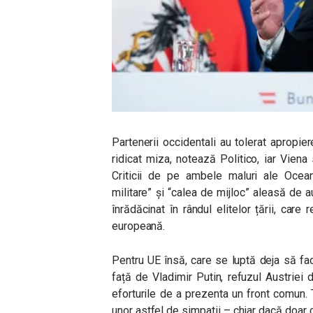
Partenerii occidentali au tolerat apropie
ridicat miza, notează Politico, iar Viena
Criticii de pe ambele maluri ale Oceanu
militare” și “calea de mijloc” aleasă de 
înrădăcinat în rândul elitelor țării, care
europeană.
Pentru UE însă, care se luptă deja să fa
față de Vladimir Putin, refuzul Austrie
eforturile de a prezenta un front comun. 
unor astfel de simpatii – chiar dacă doar 