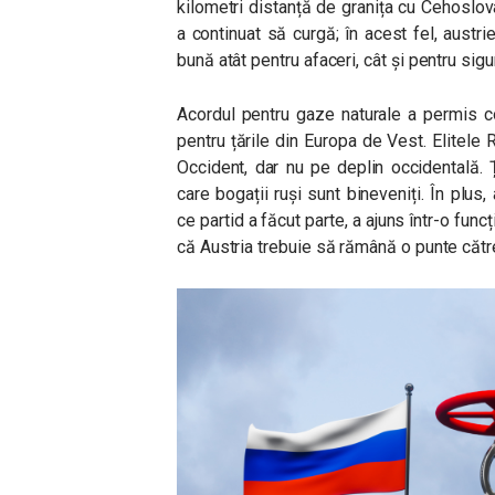
kilometri distanță de granița cu Cehoslova
a continuat să curgă; în acest fel, austrie
bună atât pentru afaceri, cât și pentru sig
Acordul pentru gaze naturale a permis c
pentru țările din Europa de Vest. Elitele 
Occident, dar nu pe deplin occidentală. Ța
care bogații ruși sunt bineveniți. În plus,
ce partid a făcut parte, a ajuns într-o fun
că Austria trebuie să rămână o punte cătr