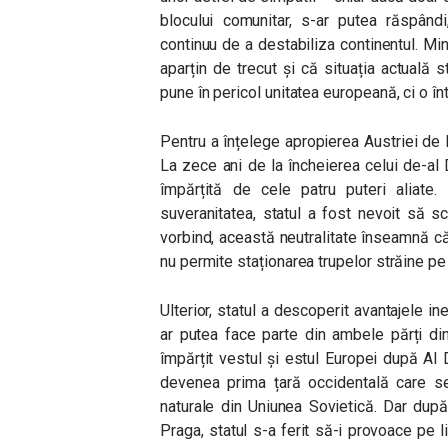
blocului comunitar, s-ar putea răspând
continuu de a destabiliza continentul. Min
aparțin de trecut și că situația actuală s
pune în pericol unitatea europeană, ci o în
Pentru a înțelege apropierea Austriei de R
La zece ani de la încheierea celui de-al
împărțită de cele patru puteri aliate.
suveranitatea, statul a fost nevoit să scr
vorbind, această neutralitate înseamnă că 
nu permite staționarea trupelor străine pe 
Ulterior, statul a descoperit avantajele ine
ar putea face parte din ambele părți din
împărțit vestul și estul Europei după Al
devenea prima țară occidentală care s
naturale din Uniunea Sovietică. Dar după 
Praga, statul s-a ferit să-i provoace pe l