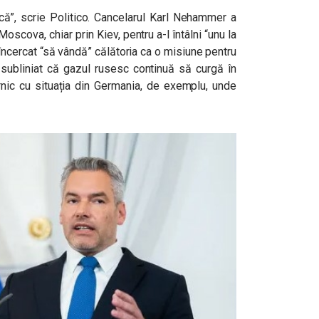
tică”, scrie Politico. Cancelarul Karl Nehammer a
oscova, chiar prin Kiev, pentru a-l întâlni “unu la
ncercat “să vândă” călătoria ca o misiune pentru
u subliniat că gazul rusesc continuă să curgă în
ernic cu situația din Germania, de exemplu, unde