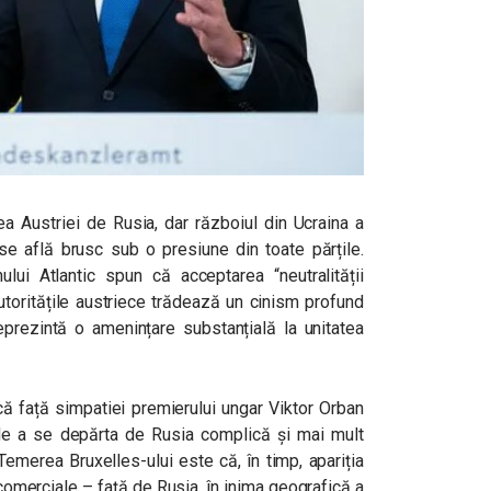
rea Austriei de Rusia, dar războiul din Ucraina a
 se află brusc sub o presiune din toate părțile.
lui Atlantic spun că acceptarea “neutralității
autoritățile austriece trădează un cinism profund
 reprezintă o amenințare substanțială la unitatea
că față simpatiei premierului ungar Viktor Orban
i de a se depărta de Rusia complică și mai mult
Temerea Bruxelles-ului este că, în timp, apariția
comerciale – față de Rusia, în inima geografică a