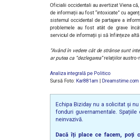
Oficialii occidentali au avertizat Viena c
de informații au fost “intoxicate” cu agen
sistemul occidental de partajare a inform
problemele au fost atât de grave încâ
serviciul de informații și să înființeze altă
“Având în vedere cât de strânse sunt inter
ar putea ca “dezlegarea”
relațiilor austro
Analiza integrală pe Politico
Sursă Foto:
Kar881am
|
Dreamstime.com
Echipa Biziday nu a solicitat și n
fonduri guvernamentale. Spațiile d
neinvazivă.
Dacă îți place ce facem, poți c