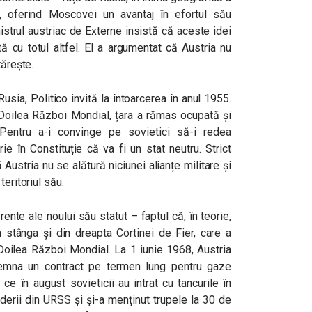
i, oferind Moscovei un avantaj în efortul său
istrul austriac de Externe insistă că aceste idei
tă cu totul altfel. El a argumentat că Austria nu
tărește.
usia, Politico invită la întoarcerea în anul 1955.
 Doilea Război Mondial, țara a rămas ocupată și
 Pentru a-i convinge pe sovietici să-i redea
ie în Constituție că va fi un stat neutru. Strict
Austria nu se alătură niciunei alianțe militare și
teritoriul său.
rente ale noului său statut – faptul că, în teorie,
 stânga și din dreapta Cortinei de Fier, care a
 Doilea Război Mondial. La 1 iunie 1968, Austria
emna un contract pe termen lung pentru gaze
ce în august sovieticii au intrat cu tancurile în
iderii din URSS și și-a menținut trupele la 30 de