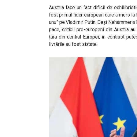
Austria face un “act dificil de echilibris
fost primul lider european care a mers la M
unu” pe Vladimir Putin. Deși Nehammer a î
pace, criticii pro-europeni din Austria a
țara din centrul Europei, în contrast put
livrările au fost sistate.