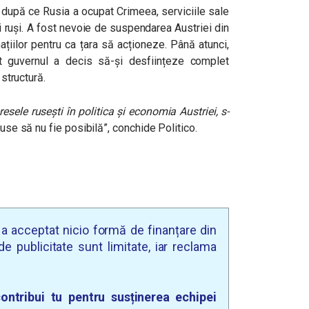
ă, după ce Rusia a ocupat Crimeea, serviciile sale
ți ruși. A fost nevoie de suspendarea Austriei din
ațiilor pentru ca țara să acționeze. Până atunci,
t guvernul a decis să-și desființeze complet
 structură.
esele rusești în politica și economia Austriei, s-
-ruse să nu fie posibilă”, conchide Politico.
u a acceptat nicio formă de finanțare din
e publicitate sunt limitate, iar reclama
ontribui tu pentru susținerea echipei