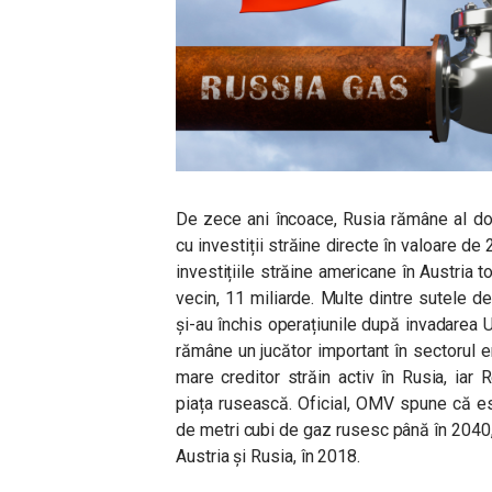
De zece ani încoace, Rusia rămâne al doi
cu investiții străine directe în valoare d
investițiile străine americane în Austria to
vecin, 11 miliarde. Multe dintre sutele d
și-au închis operațiunile după invadarea
rămâne un jucător important în sectorul e
mare creditor străin activ în Rusia, iar
piața rusească. Oficial, OMV spune că e
de metri cubi de gaz rusesc până în 2040,
Austria și Rusia, în 2018.