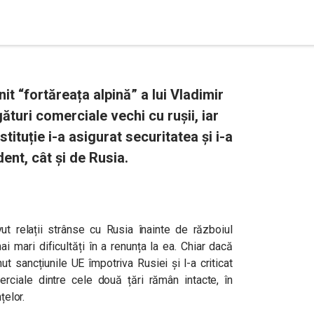
it “fortăreața alpină” a lui Vladimir
turi comerciale vechi cu rușii, iar
tituție i-a asigurat securitatea și i-a
ent, cât și de Rusia.
ut relații strânse cu Rusia înainte de războiul
i mari dificultăți în a renunța la ea. Chiar dacă
nut sancțiunile UE împotriva Rusiei și l-a criticat
erciale dintre cele două țări rămân intacte, în
țelor.