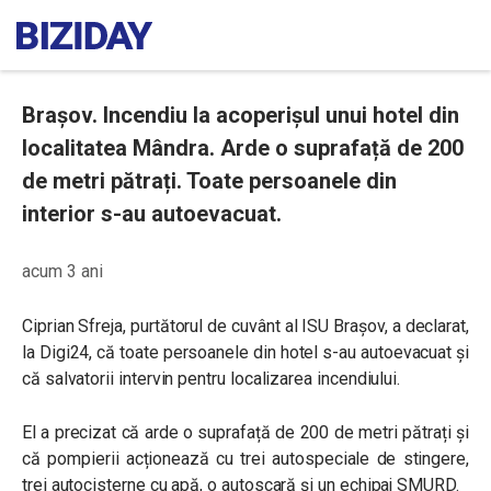
Brașov. Incendiu la acoperișul unui hotel din
localitatea Mândra. Arde o suprafață de 200
de metri pătrați. Toate persoanele din
interior s-au autoevacuat.
acum 3 ani
Ciprian Sfreja, purtătorul de cuvânt al ISU Brașov, a declarat,
la Digi24, că toate persoanele din hotel s-au autoevacuat și
că salvatorii intervin pentru localizarea incendiului.
El a precizat că arde o suprafață de 200 de metri pătrați și
că pompierii acționează cu trei autospeciale de stingere,
trei autocisterne cu apă, o autoscară și un echipaj SMURD.