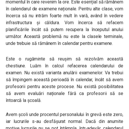
momentul în care revenim la ore. Este esențial să rămânem
în calendarul de examene naționale. Pentru alte clase, vom
încerca să nu intrăm foarte mult în vară, având în vedere
infrastructura și căldura. Vom încerca să refacem
planificările încât să putem recupera la începutul anului
următor. Această problemă nu este la clasele terminale,
unde trebuie să rămânem în calendar pentru examene.
Este o rugăminte să reușim să rezolvăm această
chestiune. Luăm în calcul refacerea calendarului de
examen. Nu există varianta anulării examenelor. Va trebui
să împingem această perioadă în calendar, încât să avem
profesorii pentru aceste procese. Nu există posibilitatea
să avem evaluări naționale fără ca profesorii să se
întoarcă la școală.
Avem școli unde procentul personalului în grevă este zero,
iar lucrurile s-au desfășurat normal. Dacă din anumite
motive lucrurile nu se pot întâmpla, într-adevăr, calendarul