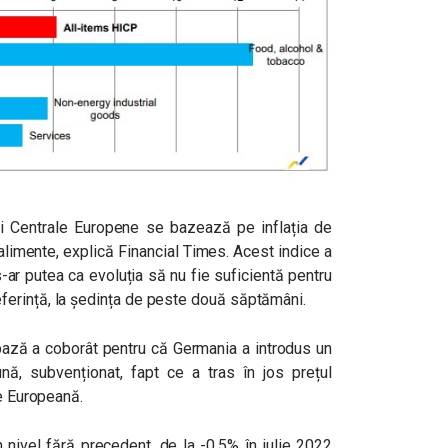
ii Centrale Europene se bazează pe inflația de
 alimente, explică Financial Times. Acest indice a
s-ar putea ca evoluția să nu fie suficientă pentru
erință, la ședința de peste două săptămâni.
 bază a coborât pentru că Germania a introdus un
ă, subvenționat, fapt ce a tras în jos prețul
ne Europeană.
 nivel fără precedent, de la -0,5% în iulie 2022