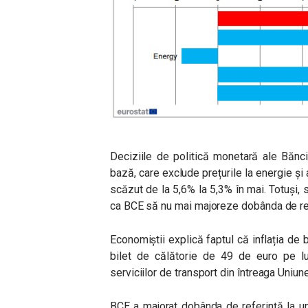
Deciziile de politică monetară ale Bănc
bază, care exclude prețurile la energie și
scăzut de la 5,6% la 5,3% în mai. Totuși, 
ca BCE să nu mai majoreze dobânda de ref
Economiștii explică faptul că inflația de
bilet de călătorie de 49 de euro pe lun
serviciilor de transport din întreaga Uniu
BCE a majorat dobânda de referință la un