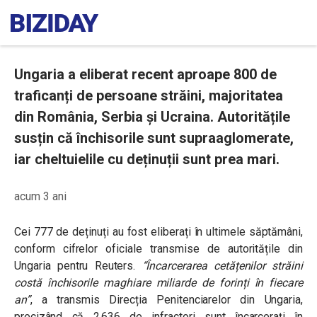
Ungaria a eliberat recent aproape 800 de
traficanți de persoane străini, majoritatea
din România, Serbia și Ucraina. Autoritățile
susțin că închisorile sunt supraaglomerate,
iar cheltuielile cu deținuții sunt prea mari.
acum 3 ani
Cei 777 de deținuți au fost eliberați în ultimele săptămâni,
conform cifrelor oficiale transmise de autoritățile din
Ungaria pentru Reuters.
“Încarcerarea cetățenilor străini
costă închisorile maghiare miliarde de forinți în fiecare
an
”
, a transmis Direcția Penitenciarelor din Ungaria,
precizând că 2.636 de infractori sunt încarcerați în