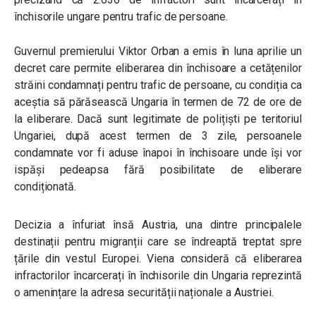
închisorile ungare pentru trafic de persoane.
Guvernul premierului Viktor Orban a emis în luna aprilie un
decret care permite eliberarea din închisoare a cetățenilor
străini condamnați pentru trafic de persoane, cu condiția ca
aceștia să părăsească Ungaria în termen de 72 de ore de
la eliberare. Dacă sunt legitimate de polițiști pe teritoriul
Ungariei, după acest termen de 3 zile, persoanele
condamnate vor fi aduse înapoi în închisoare unde își vor
ispăși pedeapsa fără posibilitate de eliberare
condiționată.
Decizia a înfuriat însă Austria, una dintre principalele
destinații pentru migranții care se îndreaptă treptat spre
țările din vestul Europei. Viena consideră că eliberarea
infractorilor încarcerați în închisorile din Ungaria reprezintă
o amenințare la adresa securității naționale a Austriei.