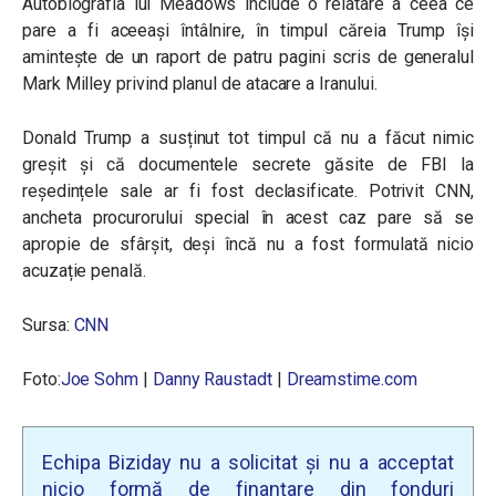
Autobiografia lui Meadows include o relatare a ceea ce
pare a fi aceeași întâlnire, în timpul căreia Trump își
amintește de un raport de patru pagini scris de generalul
Mark Milley privind planul de atacare a Iranului.
Donald Trump a susținut tot timpul că nu a făcut nimic
greșit și că documentele secrete găsite de FBI la
reședințele sale ar fi fost declasificate. Potrivit CNN,
ancheta procurorului special în acest caz pare să se
apropie de sfârșit, deși încă nu a fost formulată nicio
acuzație penală.
Sursa:
CNN
Foto:
Joe Sohm
|
Danny Raustadt
|
Dreamstime.com
Echipa Biziday nu a solicitat și nu a acceptat
nicio formă de finanțare din fonduri