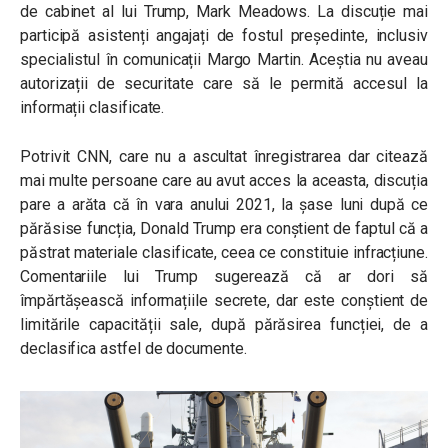
de cabinet al lui Trump, Mark Meadows. La discuție mai
participă asistenți angajați de fostul președinte, inclusiv
specialistul în comunicații Margo Martin. Aceștia nu aveau
autorizații de securitate care să le permită accesul la
informații clasificate.
Potrivit CNN, care nu a ascultat înregistrarea dar citează
mai multe persoane care au avut acces la aceasta, discuția
pare a arăta că în vara anului 2021, la șase luni după ce
părăsise funcția, Donald Trump era conștient de faptul că a
păstrat materiale clasificate, ceea ce constituie infracțiune.
Comentariile lui Trump sugerează că ar dori să
împărtășească informațiile secrete, dar este conștient de
limitările capacității sale, după părăsirea funcției, de a
declasifica astfel de documente.