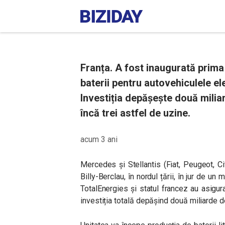
Franța. A fost inaugurată prima
baterii pentru autovehiculele el
Investiția depășește două miliar
încă trei astfel de uzine.
acum 3 ani
Mercedes și Stellantis (Fiat, Peugeot, Ci
Billy-Berclau, în nordul țării, în jur de u
TotalEnergies și statul francez au asigurat
investiția totală depășind două miliarde 