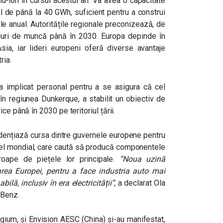
tiu-ion în cursul acestui an. Va avea o capacitate
al de până la 40 GWh, suficient pentru a construi
le anual. Autoritățile regionale preconizează, de
curi de muncă până în 2030. Europa depinde în
sia, iar lideri europeni oferă diverse avantaje
ria.
 implicat personal pentru a se asigura că cel
 în regiunea Dunkerque, a stabilit un obiectiv de
ce până în 2030 pe teritoriul țării.
idențiază cursa dintre guvernele europene pentru
ivel mondial, care caută să producă componentele
roape de piețele lor principale.
“
Noua uzină
ea Europei, pentru a face industria auto mai
ilă, inclusiv în era electricității
”,
a declarat Ola
-Benz.
gium, și Envision AESC (China) și-au manifestat,