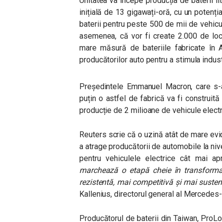
Unitatea va începe producția de baterii li
inițială de 13 gigawați-oră, cu un potenți
baterii pentru peste 500 de mii de vehicu
asemenea, că vor fi create 2.000 de lo
mare măsură de bateriile fabricate în A
producătorilor auto pentru a stimula indust
Președintele Emmanuel Macron, care s-a
puțin o astfel de fabrică va fi construită
producție de 2 milioane de vehicule electri
Reuters scrie că o uzină atât de mare ev
a atrage producătorii de automobile la n
pentru vehiculele electrice cât mai ap
marchează o etapă cheie în transformar
rezistentă, mai competitivă și mai sustenab
Kallenius, directorul general al Mercedes
Producătorul de baterii din Taiwan, ProLo