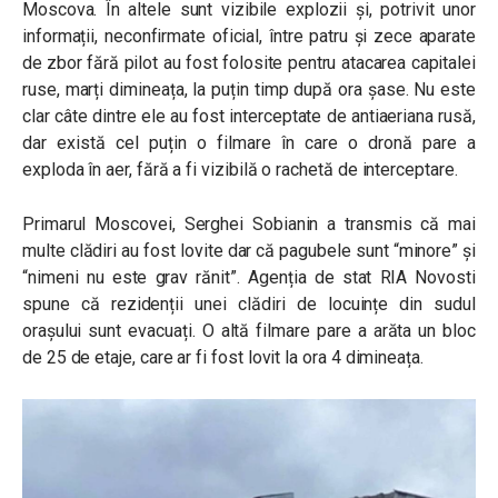
Moscova. În altele sunt vizibile explozii și, potrivit unor
informații, neconfirmate oficial, între patru și zece aparate
de zbor fără pilot au fost folosite pentru atacarea capitalei
ruse, marți dimineața, la puțin timp după ora șase. Nu este
clar câte dintre ele au fost interceptate de antiaeriana rusă,
dar există cel puțin o filmare în care o dronă pare a
exploda în aer, fără a fi vizibilă o rachetă de interceptare.
Primarul Moscovei, Serghei Sobianin a transmis că mai
multe clădiri au fost lovite dar că pagubele sunt “minore” și
“nimeni nu este grav rănit”. Agenția de stat
RIA Novosti
spune că rezidenții unei clădiri de locuințe din sudul
orașului sunt evacuați. O altă filmare pare a arăta un bloc
de 25 de etaje, care ar fi fost lovit la ora 4 dimineața.