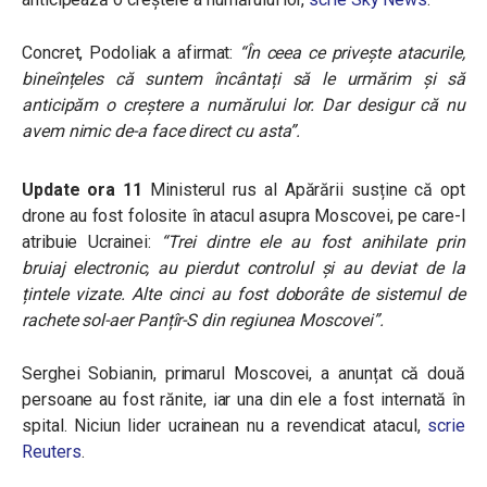
Concret, Podoliak a afirmat:
“
În ceea ce privește atacurile,
bineînțeles că suntem încântați să le urmărim și să
anticipăm o creștere a numărului lor. Dar desigur că nu
avem nimic de-a face direct cu asta”.
Update ora 11
Ministerul rus al Apărării susține că opt
drone au fost folosite în atacul asupra Moscovei, pe care-l
atribuie Ucrainei:
“Trei dintre ele au fost anihilate prin
bruiaj electronic, au pierdut controlul și au deviat de la
țintele vizate. Alte cinci au fost doborâte de sistemul de
rachete sol-aer Panțîr-S din regiunea Moscovei”.
Serghei Sobianin, primarul Moscovei, a anunțat că două
persoane au fost rănite, iar una din ele a fost internată în
spital. Niciun lider ucrainean nu a revendicat atacul,
scrie
Reuters
.