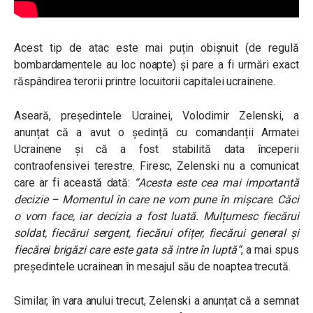
Acest tip de atac este mai puțin obișnuit (de regulă
bombardamentele au loc noapte) și pare a fi urmări exact
răspândirea terorii printre locuitorii capitalei ucrainene.
Aseară, președintele Ucrainei, Volodimir Zelenski, a
anunțat că a avut o ședință cu comandanții Armatei
Ucrainene și că a fost stabilită data începerii
contraofensivei terestre. Firesc, Zelenski nu a comunicat
care ar fi această dată:
“
Acesta este cea mai importantă
decizie – Momentul în care ne vom pune în mișcare. Căci
o vom face, iar decizia a fost luată.
Mulțumesc fiecărui
soldat, fiecărui sergent, fiecărui ofițer, fiecărui general și
fiecărei brigăzi care este gata să intre în luptă
“
, a mai spus
președintele ucrainean în mesajul său de noaptea trecută.
Similar, în vara anului trecut, Zelenski a anunțat că a semnat