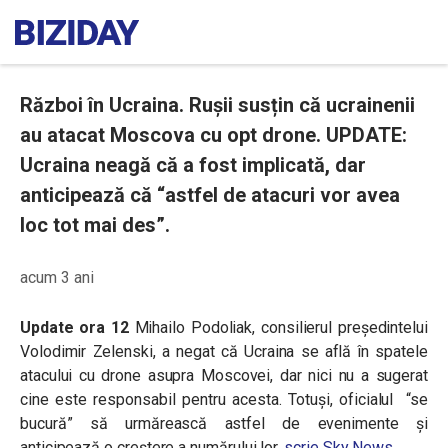
Război în Ucraina. Rușii susțin că ucrainenii
au atacat Moscova cu opt drone. UPDATE:
Ucraina neagă că a fost implicată, dar
anticipează că “astfel de atacuri vor avea
loc tot mai des”.
acum 3 ani
Update ora 12
Mihailo Podoliak, consilierul președintelui
Volodimir Zelenski, a negat că Ucraina se află în spatele
atacului cu drone asupra Moscovei, dar nici nu a sugerat
cine este responsabil pentru acesta.
Totuși, oficialul “se
bucură” să urmărească astfel de evenimente și
anticipează o creștere a numărului lor,
scrie Sky News
.