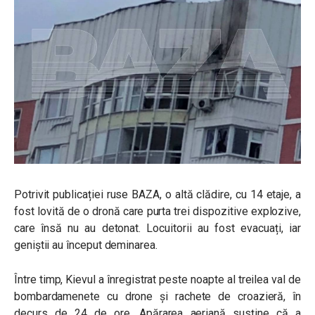
Potrivit publicației ruse BAZA, o altă clădire, cu 14 etaje, a
fost lovită de o dronă care purta trei dispozitive explozive,
care însă nu au detonat. Locuitorii au fost evacuați, iar
geniștii au început deminarea.
Între timp, Kievul a înregistrat peste noapte al treilea val de
bombardamenete cu drone și rachete de croazieră, în
decurs de 24 de ore.
Apărarea aeriană susține că a